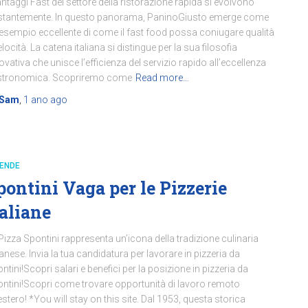
antaggi Fast del settore della ristorazione rapida si evolvono
tantemente. In questo panorama, PaninoGiusto emerge come
esempio eccellente di come il fast food possa coniugare qualità
elocità. La catena italiana si distingue per la sua filosofia
ovativa che unisce l’efficienza del servizio rapido all’eccellenza
stronomica. Scopriremo come
Read more…
Sam
,
1 ano
ago
IENDE
pontini Vaga per le Pizzerie
taliane
Pizza Spontini rappresenta un’icona della tradizione culinaria
anese. Invia la tua candidatura per lavorare in pizzeria da
ntini!Scopri salari e benefici per la posizione in pizzeria da
ntini!Scopri come trovare opportunità di lavoro remoto
’estero! *You will stay on this site. Dal 1953, questa storica