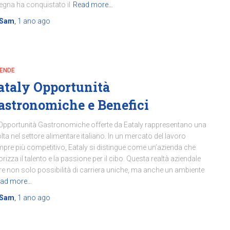
egna ha conquistato il
Read more…
Sam
,
1 ano
ago
IENDE
ataly Opportunità
astronomiche e Benefici
Opportunità Gastronomiche offerte da Eataly rappresentano una
lta nel settore alimentare italiano. In un mercato del lavoro
pre più competitivo, Eataly si distingue come un’azienda che
orizza il talento e la passione per il cibo. Questa realtà aziendale
re non solo possibilità di carriera uniche, ma anche un ambiente
ad more…
Sam
,
1 ano
ago