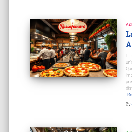
AZ
L
A
Il 
un’
Que
imp
pre
dis
Re
By