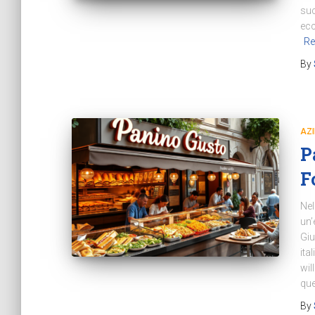
suc
ecc
Re
By
AZ
P
F
Nel
un’
Giu
ita
wil
qu
By