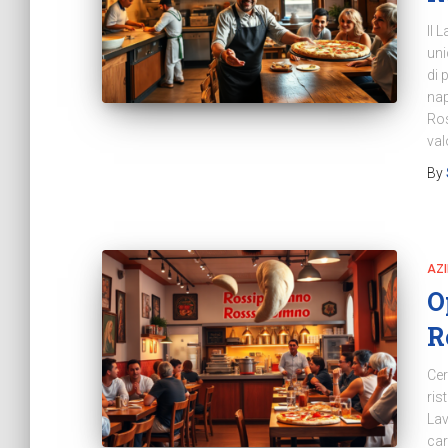
Il 
uni
di 
nap
Ros
val
By
AZ
O
R
Cer
ris
Lav
car