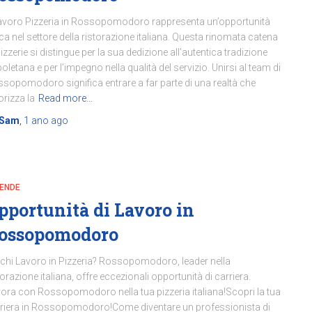
Lavoro Pizzeria in Rossopomodoro rappresenta un’opportunità
ca nel settore della ristorazione italiana. Questa rinomata catena
pizzerie si distingue per la sua dedizione all’autentica tradizione
oletana e per l’impegno nella qualità del servizio. Unirsi al team di
sopomodoro significa entrare a far parte di una realtà che
orizza la
Read more…
Sam
,
1 ano
ago
IENDE
pportunità di Lavoro in
ossopomodoro
chi Lavoro in Pizzeria? Rossopomodoro, leader nella
torazione italiana, offre eccezionali opportunità di carriera.
ora con Rossopomodoro nella tua pizzeria italiana!Scopri la tua
riera in Rossopomodoro!Come diventare un professionista di