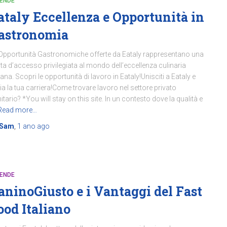
IENDE
ataly Eccellenza e Opportunità in
astronomia
Opportunità Gastronomiche offerte da Eataly rappresentano una
ta d’accesso privilegiata al mondo dell’eccellenza culinaria
liana. Scopri le opportunità di lavoro in Eataly!Unisciti a Eataly e
zia la tua carriera!Come trovare lavoro nel settore privato
itario? *You will stay on this site. In un contesto dove la qualità e
Read more…
Sam
,
1 ano
ago
IENDE
aninoGiusto e i Vantaggi del Fast
ood Italiano