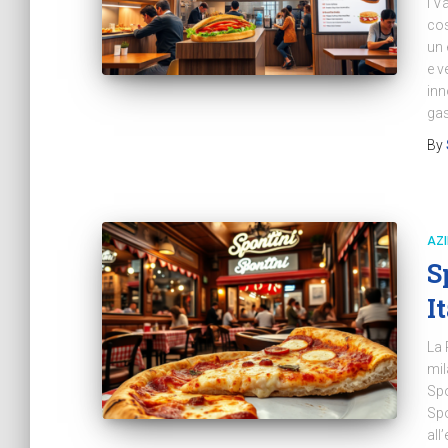
I V
cos
un 
e v
inn
ga
By
AZ
S
I
La 
mil
Spo
Spo
all