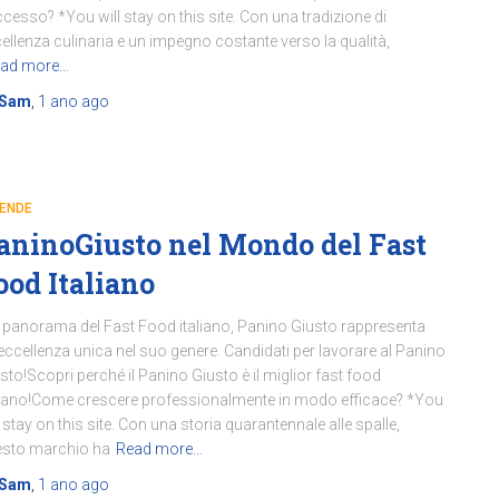
cesso? *You will stay on this site. Con una tradizione di
ellenza culinaria e un impegno costante verso la qualità,
ad more…
Sam
,
1 ano
ago
IENDE
aninoGiusto nel Mondo del Fast
ood Italiano
 panorama del Fast Food italiano, Panino Giusto rappresenta
eccellenza unica nel suo genere. Candidati per lavorare al Panino
sto!Scopri perché il Panino Giusto è il miglior fast food
liano!Come crescere professionalmente in modo efficace? *You
l stay on this site. Con una storia quarantennale alle spalle,
esto marchio ha
Read more…
Sam
,
1 ano
ago