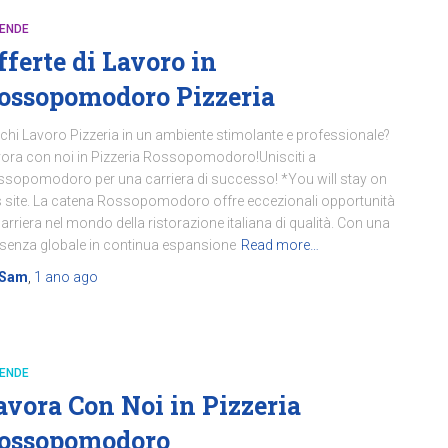
IENDE
fferte di Lavoro in
ossopomodoro Pizzeria
chi Lavoro Pizzeria in un ambiente stimolante e professionale?
ora con noi in Pizzeria Rossopomodoro!Unisciti a
sopomodoro per una carriera di successo! *You will stay on
s site. La catena Rossopomodoro offre eccezionali opportunità
carriera nel mondo della ristorazione italiana di qualità. Con una
senza globale in continua espansione
Read more…
Sam
,
1 ano
ago
IENDE
avora Con Noi in Pizzeria
ossopomodoro