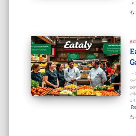
ins
By
AZ
E
G
Le 
svo
sem
val
off
Re
By