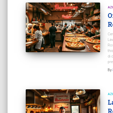
AZ
O
R
Cer
Lav
Ros
thi
di 
pre
By
AZ
L
R