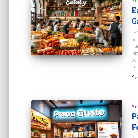
AZ
E
G
Le 
por
ita
ini
san
la
By
AZ
P
F