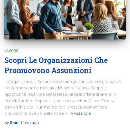
LAVORO
Scopri Le Organizzazioni Che
Promuovono Assunzioni
Le Organizzazioni Assunzioni stanno guidando una significativa
trasformazione nel mercato del lavoro italiano. Scopri le
opportunità in salute e benessereGuarda le offerte di lavoro in
Perfetti Van MelleEsplora le posizioni aperte in Allianz *You will
stay on this site. In un momento di crescita economica e
innovazione, diverse realtà aziendali
Read more…
By
Sam
,
1 ano
ago