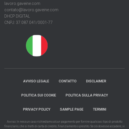
lavoro.gaveine.com
contato@lavoro.gaveine.com
DHCP DIGITAL
CNPJ: 37.087.041/0001-77
AVVISO LEGALE
CONTATTO
DISCLAIMER
POLITICA SUI COOKIE
POLITICA SULLA PRIVACY
PRIVACY POLICY
SAMPLE PAGE
TERMINI
Avviso: In nessun caso richiediamo alcun pagamento per fornire qualsiasi tipo di prodotto
finanziario, che si tratti di carta di credito, finanziamento o prestito. Se ciò dovesse accadere, vi