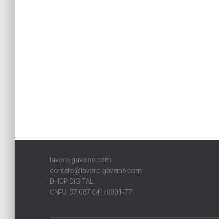
lavoro.gaveine.com
contato@lavoro.gaveine.com
DHCP DIGITAL
CNPJ: 37.087.041/0001-77