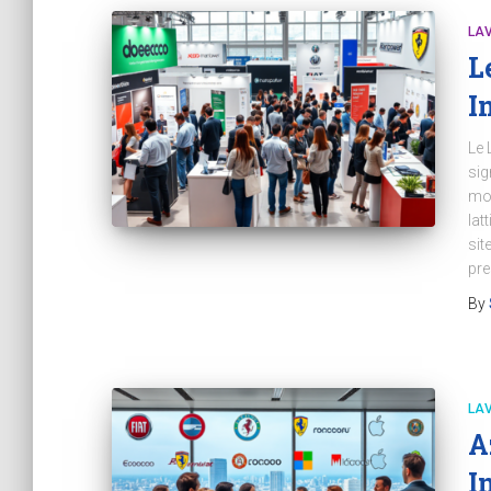
LA
L
I
Le 
sig
mon
lat
sit
pre
By
LA
A
I