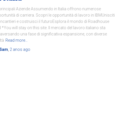
principali Aziende Assumendo in Italia offrono numerose
ortunità di carriera. Scopri le opportunità di lavoro in IBMUnisciti
incantieri e costruisci il futuroEsplora il mondo di Roadhouse
ll *You will stay on this site. Il mercato del lavoro italiano sta
raversando una fase di significativa espansione, con diverse
ltà
Read more…
Sam
,
2 anos
ago