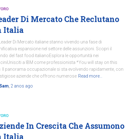
VORO
eader Di Mercato Che Reclutano
n Italia
Leader Di Mercato italiane stanno vivendo una fase di
nificativa espansione nel settore delle assunzioni. Scopri il
do del fast food italianoEsplora le opportunità nei
ticiniUnisciti a IBM come professionista *You will stay on this
e. Il panorama occupazionale si sta evolvendo rapidamente, con
stigiose aziende che offrono numerose
Read more…
Sam
,
2 anos
ago
VORO
ziende In Crescita Che Assumono
n Italia