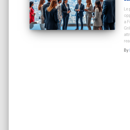
Le 
opp
a F
Gri
att
rea
By