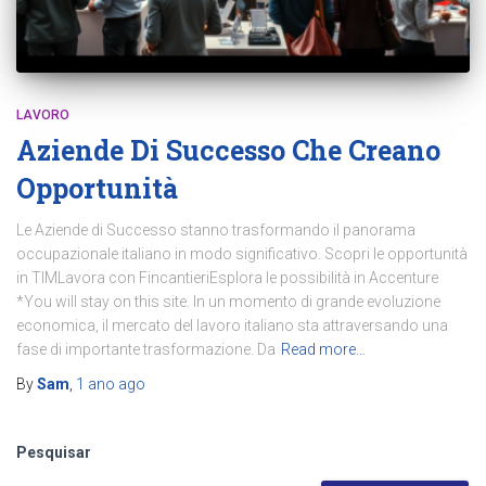
LAVORO
Aziende Di Successo Che Creano
Opportunità
Le Aziende di Successo stanno trasformando il panorama
occupazionale italiano in modo significativo. Scopri le opportunità
in TIMLavora con FincantieriEsplora le possibilità in Accenture
*You will stay on this site. In un momento di grande evoluzione
economica, il mercato del lavoro italiano sta attraversando una
fase di importante trasformazione. Da
Read more…
By
Sam
,
1 ano
ago
Pesquisar