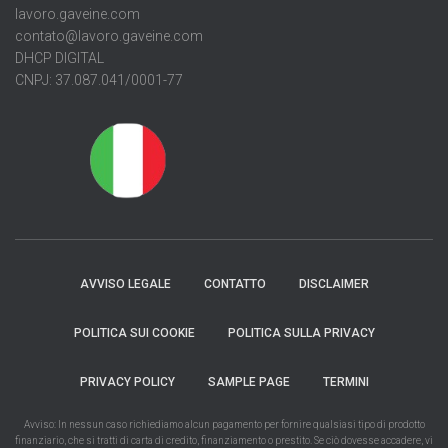
lavoro.gaveine.com
contato@lavoro.gaveine.com
DHCP DIGITAL
CNPJ: 37.087.041/0001-77
AVVISO LEGALE
CONTATTO
DISCLAIMER
POLITICA SUI COOKIE
POLITICA SULLA PRIVACY
PRIVACY POLICY
SAMPLE PAGE
TERMINI
Avviso: In nessun caso richiediamo alcun pagamento per fornire qualsiasi tipo di prodotto
finanziario, che si tratti di carta di credito, finanziamento o prestito. Se ciò dovesse accadere, vi