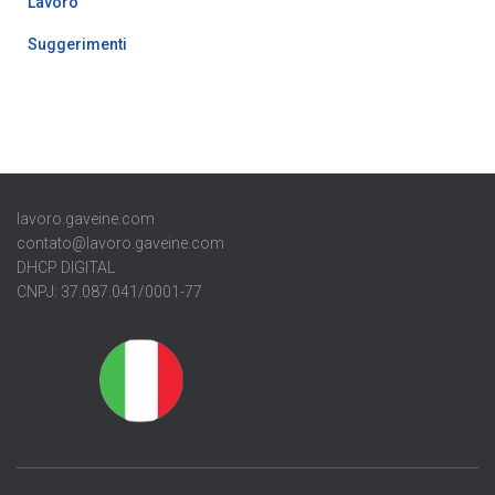
Lavoro
Suggerimenti
lavoro.gaveine.com
contato@lavoro.gaveine.com
DHCP DIGITAL
CNPJ: 37.087.041/0001-77