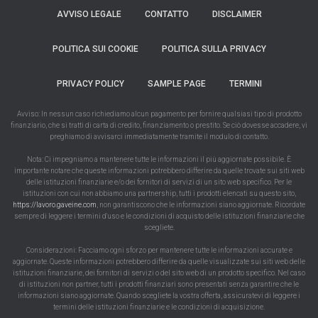
AVVISO LEGALE
CONTATTO
DISCLAIMER
POLITICA SUI COOKIE
POLITICA SULLA PRIVACY
PRIVACY POLICY
SAMPLE PAGE
TERMINI
Avviso: In nessun caso richiediamo alcun pagamento per fornire qualsiasi tipo di prodotto
finanziario, che si tratti di carta di credito, finanziamento o prestito. Se ciò dovesse accadere, vi
preghiamo di avvisarci immediatamente tramite il modulo di contatto.
Nota: Ci impegniamo a mantenere tutte le informazioni il più aggiornate possibile. È
importante notare che queste informazioni potrebbero differire da quelle trovate sui siti web
delle istituzioni finanziarie e/o dei fornitori di servizi di un sito web specifico. Per le
istituzioni con cui non abbiamo una partnership, tutti i prodotti elencati su questo sito,
https://lavoro.gaveine.com
, non garantiscono che le informazioni siano aggiornate. Ricordate
sempre di leggere i termini d'uso e le condizioni di acquisto delle istituzioni finanziarie che
scegliete.
Considerazioni: Facciamo ogni sforzo per mantenere tutte le informazioni accurate e
aggiornate. Queste informazioni potrebbero differire da quelle visualizzate sui siti web delle
istituzioni finanziarie, dei fornitori di servizi o del sito web di un prodotto specifico. Nel caso
di istituzioni non partner, tutti i prodotti finanziari sono presentati senza garantire che le
informazioni siano aggiornate. Quando scegliete la vostra offerta, assicuratevi di leggere i
termini delle istituzioni finanziarie e le condizioni di acquisizione.