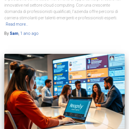
innovative nel settore cloud computing. Con una crescente
domanda di professionisti qualificati, l’azienda offre percorsi di
carriera stimolanti per talenti emergenti e professionisti esperti.
Read more…
By
Sam
,
1 ano
ago