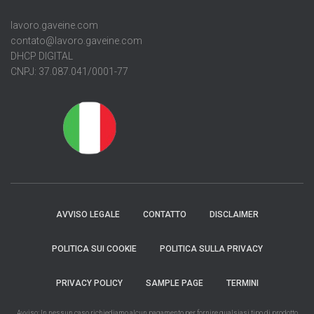
lavoro.gaveine.com
contato@lavoro.gaveine.com
DHCP DIGITAL
CNPJ: 37.087.041/0001-77
AVVISO LEGALE
CONTATTO
DISCLAIMER
POLITICA SUI COOKIE
POLITICA SULLA PRIVACY
PRIVACY POLICY
SAMPLE PAGE
TERMINI
Avviso: In nessun caso richiediamo alcun pagamento per fornire qualsiasi tipo di prodotto