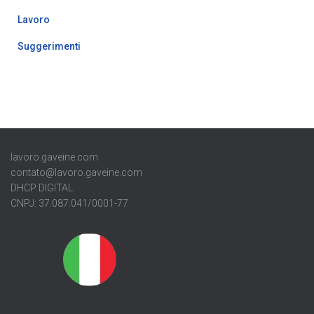
Lavoro
Suggerimenti
lavoro.gaveine.com
contato@lavoro.gaveine.com
DHCP DIGITAL
CNPJ: 37.087.041/0001-77