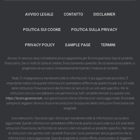
AVVISO LEGALE
CONTATTO
DISCLAIMER
POLITICA SUI COOKIE
POLITICA SULLA PRIVACY
PRIVACY POLICY
SAMPLE PAGE
TERMINI
Avviso: In nessun caso richiediamo alcun pagamento per fornire qualsiasi tipo di prodotto
finanziario, che si tratti di carta di credito, finanziamento o prestito. Se ciò dovesse accadere, vi
preghiamo di avvisarci immediatamente tramite il modulo di contatto.
Nota: Ci impegniamo a mantenere tutte le informazioni il più aggiornate possibile. È
importante notare che queste informazioni potrebbero differire da quelle trovate sui siti web
delle istituzioni finanziarie e/o dei fornitori di servizi di un sito web specifico. Per le
istituzioni con cui non abbiamo una partnership, tutti i prodotti elencati su questo sito,
https://lavoro.gaveine.com
, non garantiscono che le informazioni siano aggiornate. Ricordate
sempre di leggere i termini d'uso e le condizioni di acquisto delle istituzioni finanziarie che
scegliete.
Considerazioni: Facciamo ogni sforzo per mantenere tutte le informazioni accurate e
aggiornate. Queste informazioni potrebbero differire da quelle visualizzate sui siti web delle
istituzioni finanziarie, dei fornitori di servizi o del sito web di un prodotto specifico. Nel caso
di istituzioni non partner, tutti i prodotti finanziari sono presentati senza garantire che le
informazioni siano aggiornate. Quando scegliete la vostra offerta, assicuratevi di leggere i