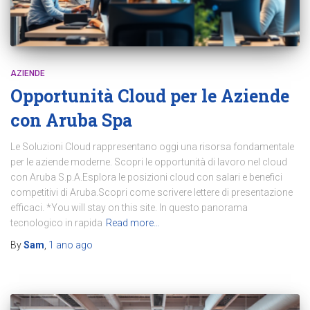
AZIENDE
Opportunità Cloud per le Aziende
con Aruba Spa
Le Soluzioni Cloud rappresentano oggi una risorsa fondamentale
per le aziende moderne. Scopri le opportunità di lavoro nel cloud
con Aruba S.p.A.Esplora le posizioni cloud con salari e benefici
competitivi di Aruba.Scopri come scrivere lettere di presentazione
efficaci. *You will stay on this site. In questo panorama
tecnologico in rapida
Read more…
By
Sam
,
1 ano
ago