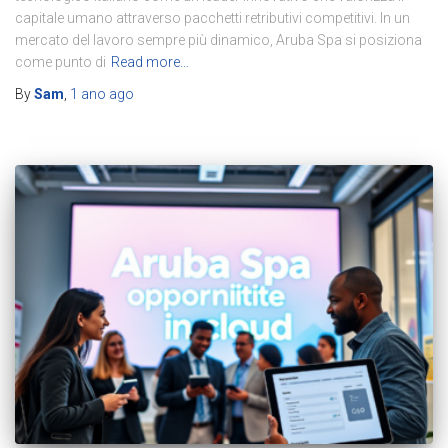
capitale umano attraverso pacchetti retributivi competitivi. In un
mercato del lavoro sempre più dinamico, Aruba Spa si posiziona
come punto di
Read more…
By
Sam
,
1 ano
ago