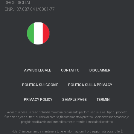
DHCP DIGITAL
CNPJ: 37.087.041/0001-77
AVVISO LEGALE
CONTATTO
DISCLAIMER
POLITICA SUI COOKIE
POLITICA SULLA PRIVACY
PRIVACY POLICY
SAMPLE PAGE
TERMINI
Avviso: In nessun caso richiediamo alcun pagamento per fornire qualsiasi tipo di prodotto
finanziario, che si tratti di carta di credito, finanziamento o prestito. Se ciò dovesse accadere, vi
preghiamo di avvisarci immediatamente tramite il modulo di contatto.
Nota: Ci impegniamo a mantenere tutte le informazioni il più aggiornate possibile. È