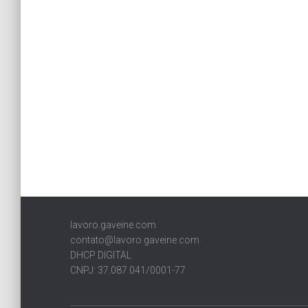
lavoro.gaveine.com
contato@lavoro.gaveine.com
DHCP DIGITAL
CNPJ: 37.087.041/0001-77