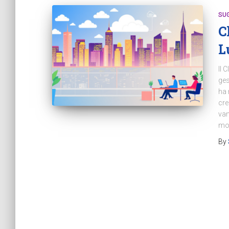
SU
C
L
Il 
ges
ha 
cre
van
mod
By