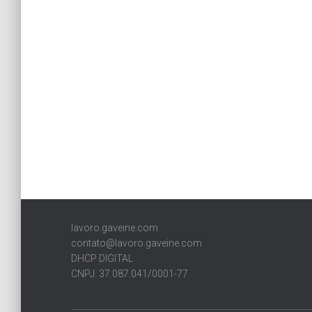
lavoro.gaveine.com
contato@lavoro.gaveine.com
DHCP DIGITAL
CNPJ: 37.087.041/0001-77