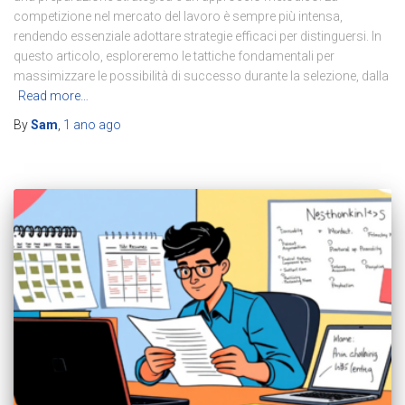
competizione nel mercato del lavoro è sempre più intensa,
rendendo essenziale adottare strategie efficaci per distinguersi. In
questo articolo, esploreremo le tattiche fondamentali per
massimizzare le possibilità di successo durante la selezione, dalla
Read more…
By
Sam
,
1 ano
ago