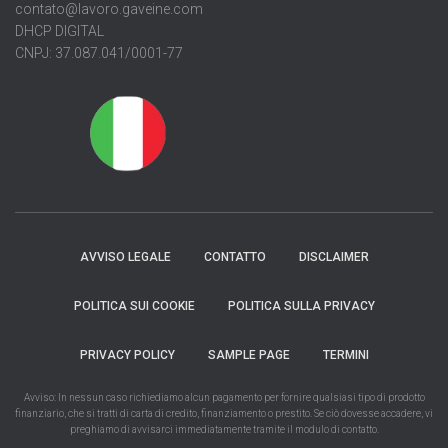
contato@lavoro.gaveine.com
DHCP DIGITAL
CNPJ: 37.087.041/0001-77
AVVISO LEGALE
CONTATTO
DISCLAIMER
POLITICA SUI COOKIE
POLITICA SULLA PRIVACY
PRIVACY POLICY
SAMPLE PAGE
TERMINI
Avviso: In nessun caso richiediamo alcun pagamento per fornire qualsiasi tipo di prodotto
finanziario, che si tratti di carta di credito, finanziamento o prestito. Se ciò dovesse accadere, vi
preghiamo di avvisarci immediatamente tramite il modulo di contatto.