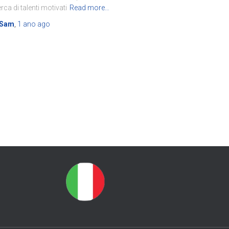
erca di talenti motivati
Read more…
Sam
,
1 ano
ago