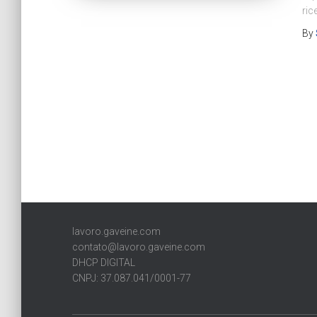
ric
By
lavoro.gaveine.com
contato@lavoro.gaveine.com
DHCP DIGITAL
CNPJ: 37.087.041/0001-77