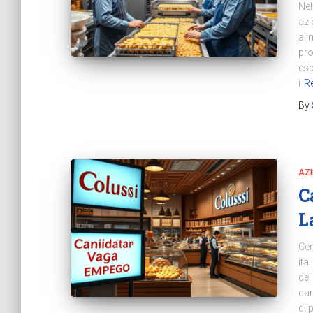
Nel
azi
ali
pro
esp
i
R
By
AZ
C
L
Cer
ita
del
car
di 