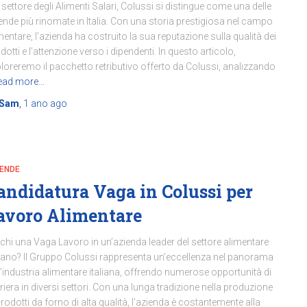
 settore degli Alimenti Salari, Colussi si distingue come una delle
ende più rinomate in Italia. Con una storia prestigiosa nel campo
mentare, l’azienda ha costruito la sua reputazione sulla qualità dei
dotti e l’attenzione verso i dipendenti. In questo articolo,
loreremo il pacchetto retributivo offerto da Colussi, analizzando
ead more…
Sam
,
1 ano
ago
IENDE
andidatura Vaga in Colussi per
avoro Alimentare
chi una Vaga Lavoro in un’azienda leader del settore alimentare
liano? Il Gruppo Colussi rappresenta un’eccellenza nel panorama
l’industria alimentare italiana, offrendo numerose opportunità di
riera in diversi settori. Con una lunga tradizione nella produzione
prodotti da forno di alta qualità, l’azienda è costantemente alla