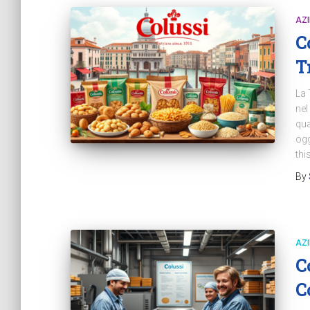
AZ
C
T
La 
nel
qua
ogg
thi
By
AZ
C
C