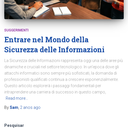
SUGGERIMENTI
Entrare nel Mondo della
Sicurezza delle Informazioni
La Sicurezza delle Informazioni rappresenta oggi una delle aree più
dinamiche e cruciali nel settore tecnologico. In un’epoca dove gli
attacchi informatici sono sempre più sofisticati, la domanda di
professionisti qualificati continua a crescere esponenzialmente.
Questo articolo esplorerà i passaggi fondamentali per
intraprendere una carriera di successo in questo campo,
Read more…
By
Sam
,
2 anos
ago
Pesquisar