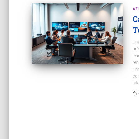
AZ
C
T
Una
un’
lea
ren
l’i
car
tal
By