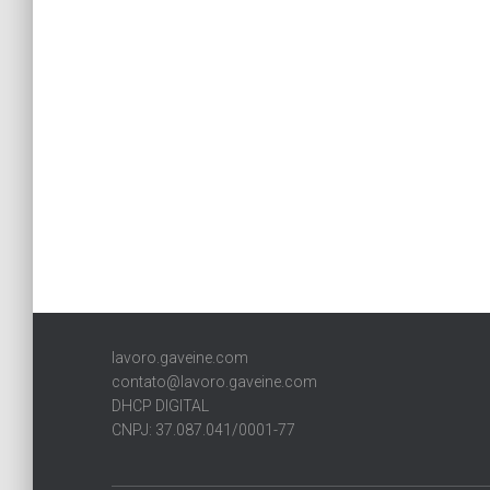
lavoro.gaveine.com
contato@lavoro.gaveine.com
DHCP DIGITAL
CNPJ: 37.087.041/0001-77