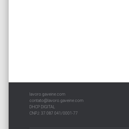
lavoro.gaveine.com
contato@lavoro.gaveine.com
DHCP DIGITAL
CNPJ: 37.087.041/0001-77