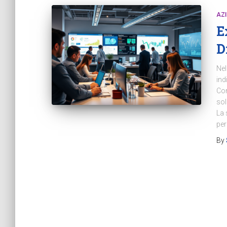
AZ
E
D
Nel
ind
Com
sol
La 
per
By