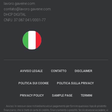
lavoro.gaveine.com
contato@lavoro.gaveine.com
DHCP DIGITAL
CNPJ: 37.087.041/0001-77
AVVISO LEGALE
CONTATTO
DISCLAIMER
POLITICA SUI COOKIE
POLITICA SULLA PRIVACY
PRIVACY POLICY
SAMPLE PAGE
TERMINI
Avviso: In nessun caso richiediamo alcun pagamento per fornire qualsiasi tipo di prodotto
finanziario, che si tratti di carta di credito, finanziamento o prestito. Se ciò dovesse accadere, vi