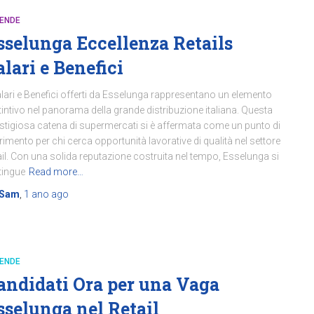
IENDE
sselunga Eccellenza Retails
alari e Benefici
alari e Benefici offerti da Esselunga rappresentano un elemento
tintivo nel panorama della grande distribuzione italiana. Questa
stigiosa catena di supermercati si è affermata come un punto di
erimento per chi cerca opportunità lavorative di qualità nel settore
ail. Con una solida reputazione costruita nel tempo, Esselunga si
tingue
Read more…
Sam
,
1 ano
ago
IENDE
andidati Ora per una Vaga
sselunga nel Retail