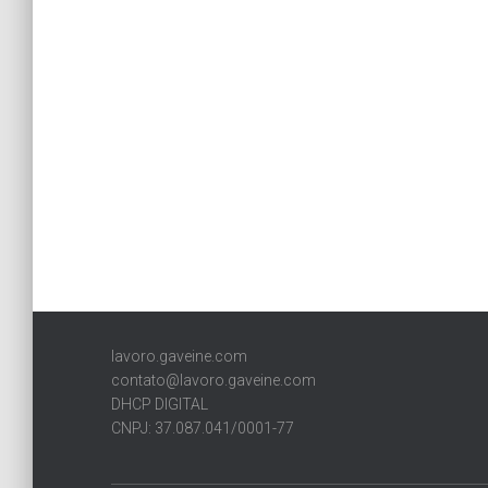
lavoro.gaveine.com
contato@lavoro.gaveine.com
DHCP DIGITAL
CNPJ: 37.087.041/0001-77