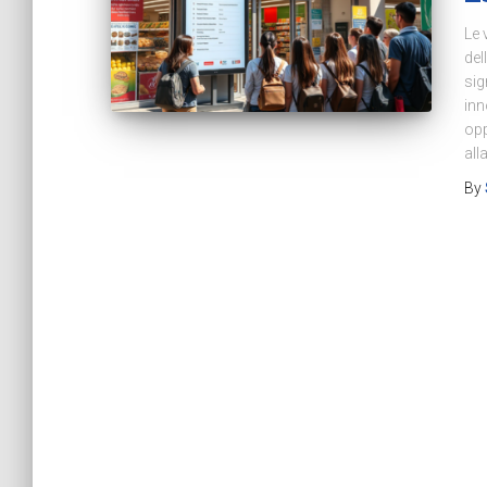
Le 
del
sig
inn
opp
all
By