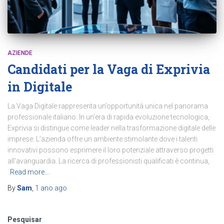
AZIENDE
Candidati per la Vaga di Exprivia
in Digitale
La Vaga Digitale rappresenta un’opportunità unica nel panorama
professionale italiano. In un’era di rapida evoluzione tecnologica,
Exprivia si distingue come leader nella trasformazione digitale delle
imprese. L’azienda offre un ambiente stimolante dove i talenti
innovativi possono esprimere il loro potenziale attraverso progetti
all’avanguardia. La ricerca di professionisti qualificati è continua,
Read more…
By
Sam
,
1 ano
ago
Pesquisar