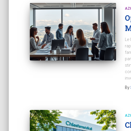
AZ
O
M
Le 
rap
far
pan
sti
con
inv
By
AZ
C