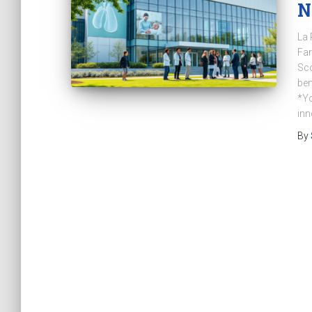
N
La 
Far
Sco
ben
*Yo
inn
By