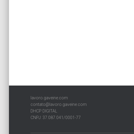
lavoro.gaveine.com
contato@lavoro.gaveine.com
DHCP DIGITAL
CNPJ: 37.087.041/0001-77