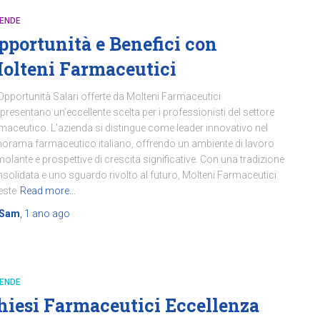
IENDE
pportunità e Benefici con
olteni Farmaceutici
Opportunità Salari offerte da Molteni Farmaceutici
presentano un’eccellente scelta per i professionisti del settore
maceutico. L’azienda si distingue come leader innovativo nel
orama farmaceutico italiano, offrendo un ambiente di lavoro
molante e prospettive di crescita significative. Con una tradizione
solidata e uno sguardo rivolto al futuro, Molteni Farmaceutici
este
Read more…
Sam
,
1 ano
ago
IENDE
hiesi Farmaceutici Eccellenza