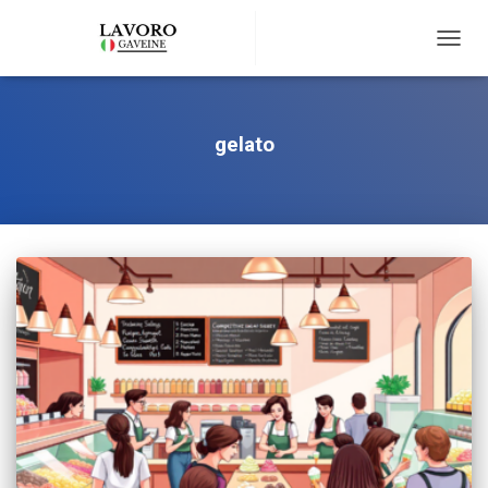
TOGG
NAVIG
gelato