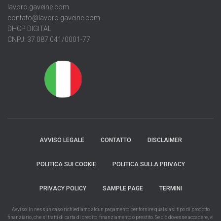
lavoro.gaveine.com
contato@lavoro.gaveine.com
DHCP DIGITAL
CNPJ: 37.087.041/0001-77
AVVISO LEGALE
CONTATTO
DISCLAIMER
POLITICA SUI COOKIE
POLITICA SULLA PRIVACY
PRIVACY POLICY
SAMPLE PAGE
TERMINI
Avviso: In nessun caso richiediamo alcun pagamento per fornire qualsiasi tipo di prodotto
finanziario, che si tratti di carta di credito, finanziamento o prestito. Se ciò dovesse accadere, vi