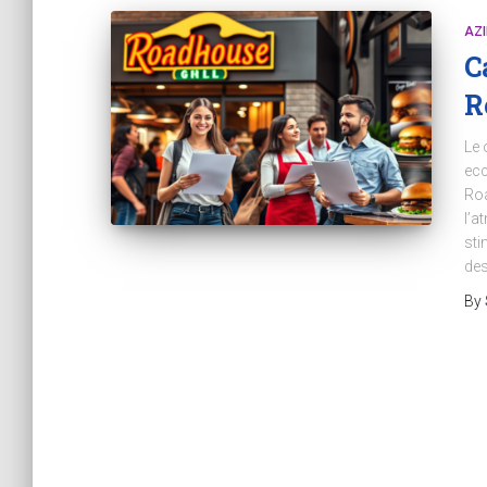
AZ
C
R
Le 
ecc
Roa
l’a
sti
des
By