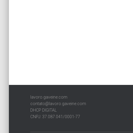
lavoro.gaveine.com
contato@lavoro.gaveine.com
DHCP DIGITAL
CNPJ: 37.087.041/0001-77