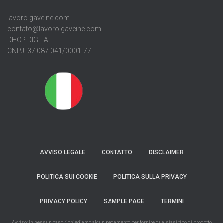
lavoro.gaveine.com
contato@lavoro.gaveine.com
DHCP DIGITAL
CNPJ: 37.087.041/0001-77
AVVISO LEGALE
CONTATTO
DISCLAIMER
POLITICA SUI COOKIE
POLITICA SULLA PRIVACY
PRIVACY POLICY
SAMPLE PAGE
TERMINI
Avviso: In nessun caso richiediamo alcun pagamento per fornire qualsiasi tipo di prodotto