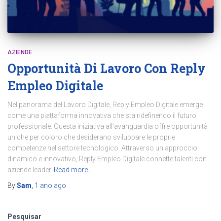
AZIENDE
Opportunità Di Lavoro Con Reply
Empleo Digitale
Nel panorama del Lavoro Digitale, Reply Empleo Digitale emerge
come una piattaforma innovativa che sta ridefinendo il futuro
professionale. Questa iniziativa all’avanguardia offre opportunità
uniche per coloro che desiderano sviluppare le proprie
competenze nel settore tecnologico. Attraverso un approccio
dinamico e innovativo, Reply Empleo Digitale connette talenti con
aziende leader
Read more…
By
Sam
,
1 ano
ago
Pesquisar