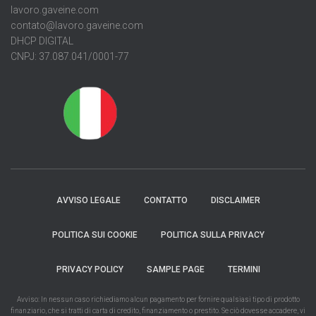
lavoro.gaveine.com
contato@lavoro.gaveine.com
DHCP DIGITAL
CNPJ: 37.087.041/0001-77
AVVISO LEGALE
CONTATTO
DISCLAIMER
POLITICA SUI COOKIE
POLITICA SULLA PRIVACY
PRIVACY POLICY
SAMPLE PAGE
TERMINI
Avviso: In nessun caso richiediamo alcun pagamento per fornire qualsiasi tipo di prodotto
finanziario, che si tratti di carta di credito, finanziamento o prestito. Se ciò dovesse accadere, vi