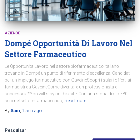
AZIENDE
Dompé Opportunità Di Lavoro Nel
Settore Farmaceutico
Le Opportunità Lavoro nel settore biofarmaceutico italiano
trovano in Dompé un punto di riferimento d’eccellenza. Candidati
per un impiego farmaceutico con GaveineScopri i salari offerti ai
farmacisti da GaveineCome diventare un professionista di
successo? *You will stay on this site. Con una storia di oltre 80
anni nel settore farmaceutico,
Read more…
By
Sam
,
1 ano
ago
Pesquisar