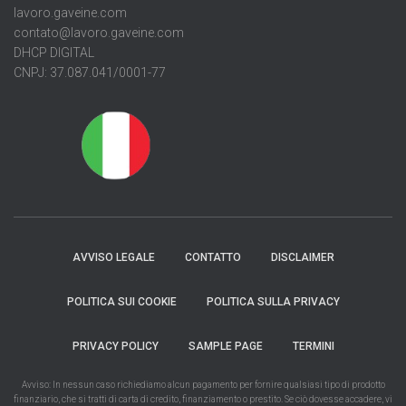
lavoro.gaveine.com
contato@lavoro.gaveine.com
DHCP DIGITAL
CNPJ: 37.087.041/0001-77
AVVISO LEGALE
CONTATTO
DISCLAIMER
POLITICA SUI COOKIE
POLITICA SULLA PRIVACY
PRIVACY POLICY
SAMPLE PAGE
TERMINI
Avviso: In nessun caso richiediamo alcun pagamento per fornire qualsiasi tipo di prodotto
finanziario, che si tratti di carta di credito, finanziamento o prestito. Se ciò dovesse accadere, vi