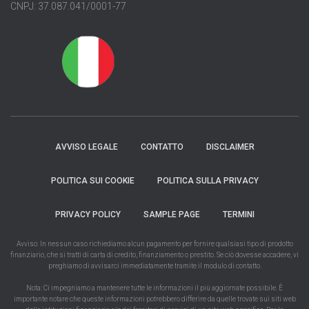
CNPJ: 37.087.041/0001-77
AVVISO LEGALE
CONTATTO
DISCLAIMER
POLITICA SUI COOKIE
POLITICA SULLA PRIVACY
PRIVACY POLICY
SAMPLE PAGE
TERMINI
Avviso: In nessun caso richiediamo alcun pagamento per fornire qualsiasi tipo di prodotto
finanziario, che si tratti di carta di credito, finanziamento o prestito. Se ciò dovesse accadere, vi
preghiamo di avvisarci immediatamente tramite il modulo di contatto.
Nota: Ci impegniamo a mantenere tutte le informazioni il più aggiornate possibile. È
importante notare che queste informazioni potrebbero differire da quelle trovate sui siti web