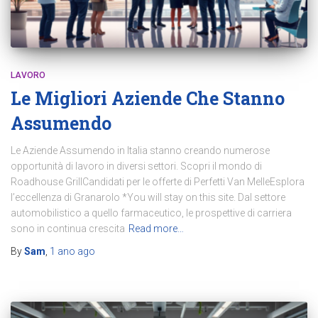
LAVORO
Le Migliori Aziende Che Stanno
Assumendo
Le Aziende Assumendo in Italia stanno creando numerose
opportunità di lavoro in diversi settori. Scopri il mondo di
Roadhouse GrillCandidati per le offerte di Perfetti Van MelleEsplora
l’eccellenza di Granarolo *You will stay on this site. Dal settore
automobilistico a quello farmaceutico, le prospettive di carriera
sono in continua crescita
Read more…
By
Sam
,
1 ano
ago