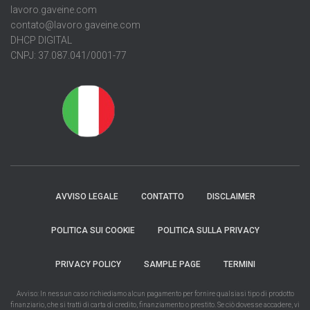
lavoro.gaveine.com
contato@lavoro.gaveine.com
DHCP DIGITAL
CNPJ: 37.087.041/0001-77
AVVISO LEGALE
CONTATTO
DISCLAIMER
POLITICA SUI COOKIE
POLITICA SULLA PRIVACY
PRIVACY POLICY
SAMPLE PAGE
TERMINI
Avviso: In nessun caso richiediamo alcun pagamento per fornire qualsiasi tipo di prodotto
finanziario, che si tratti di carta di credito, finanziamento o prestito. Se ciò dovesse accadere, vi