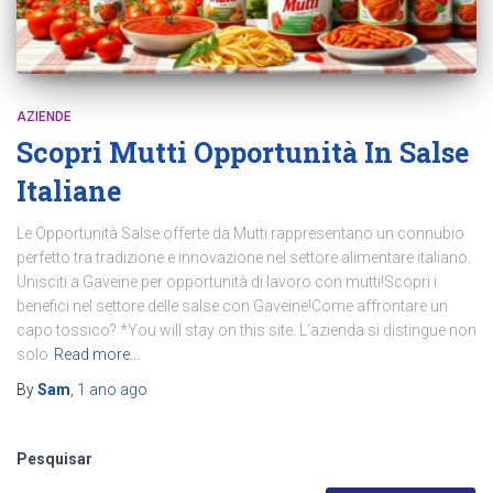
AZIENDE
Scopri Mutti Opportunità In Salse
Italiane
Le Opportunità Salse offerte da Mutti rappresentano un connubio
perfetto tra tradizione e innovazione nel settore alimentare italiano.
Unisciti a Gaveine per opportunità di lavoro con mutti!Scopri i
benefici nel settore delle salse con Gaveine!Come affrontare un
capo tossico? *You will stay on this site. L’azienda si distingue non
solo
Read more…
By
Sam
,
1 ano
ago
Pesquisar