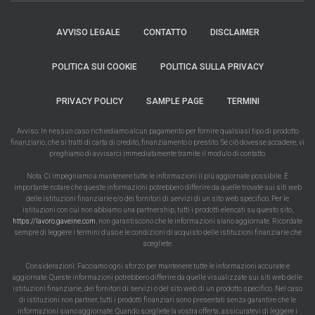
AVVISO LEGALE
CONTATTO
DISCLAIMER
POLITICA SUI COOKIE
POLITICA SULLA PRIVACY
PRIVACY POLICY
SAMPLE PAGE
TERMINI
Avviso: In nessun caso richiediamo alcun pagamento per fornire qualsiasi tipo di prodotto
finanziario, che si tratti di carta di credito, finanziamento o prestito. Se ciò dovesse accadere, vi
preghiamo di avvisarci immediatamente tramite il modulo di contatto.
Nota: Ci impegniamo a mantenere tutte le informazioni il più aggiornate possibile. È
importante notare che queste informazioni potrebbero differire da quelle trovate sui siti web
delle istituzioni finanziarie e/o dei fornitori di servizi di un sito web specifico. Per le
istituzioni con cui non abbiamo una partnership, tutti i prodotti elencati su questo sito,
https://lavoro.gaveine.com
, non garantiscono che le informazioni siano aggiornate. Ricordate
sempre di leggere i termini d'uso e le condizioni di acquisto delle istituzioni finanziarie che
scegliete.
Considerazioni: Facciamo ogni sforzo per mantenere tutte le informazioni accurate e
aggiornate. Queste informazioni potrebbero differire da quelle visualizzate sui siti web delle
istituzioni finanziarie, dei fornitori di servizi o del sito web di un prodotto specifico. Nel caso
di istituzioni non partner, tutti i prodotti finanziari sono presentati senza garantire che le
informazioni siano aggiornate. Quando scegliete la vostra offerta, assicuratevi di leggere i