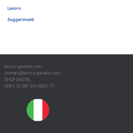
Lavoro
Suggerimenti
lavoro.gaveine.com
contato@lavoro.gaveine.com
DHCP DIGITAL
CNPJ: 37.087.041/0001-77