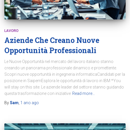
LAVORO
Aziende Che Creano Nuove
Opportunità Professionali
Le Nuove Opportunità nel mercato del lavoro italiano stanno
creando un panorama professionale dinamico e promettente.
Scopri nuove opportunità in ingegneria informaticaCandidati per la
posizione in SaipemEsplora le opportunità di lavoro in IBM *You
will stay on this site. Le aziende leader del settore stanno guidando
questa trasformazione con iniziative
Read more…
By
Sam
,
1 ano
ago