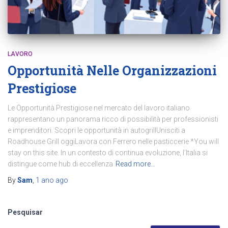
LAVORO
Opportunità Nelle Organizzazioni
Prestigiose
Le Opportunità Prestigiose nel mercato del lavoro italiano
rappresentano un panorama ricco di possibilità per professionisti
e imprenditori. Scopri le opportunità in autogrillUnisciti a
Roadhouse Grill oggiLavora con Ferrero nelle pasticcerie *You will
stay on this site. In un contesto di continua evoluzione, l’Italia si
distingue come hub di eccellenza
Read more…
By
Sam
,
1 ano
ago
Pesquisar