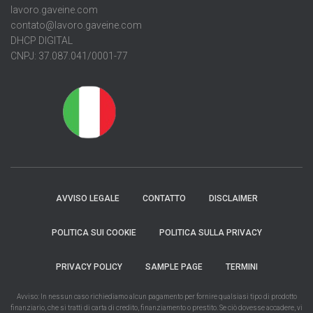
lavoro.gaveine.com
contato@lavoro.gaveine.com
DHCP DIGITAL
CNPJ: 37.087.041/0001-77
AVVISO LEGALE
CONTATTO
DISCLAIMER
POLITICA SUI COOKIE
POLITICA SULLA PRIVACY
PRIVACY POLICY
SAMPLE PAGE
TERMINI
Avviso: In nessun caso richiediamo alcun pagamento per fornire qualsiasi tipo di prodotto
finanziario, che si tratti di carta di credito, finanziamento o prestito. Se ciò dovesse accadere, vi