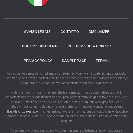
AVVISO LEGALE
CONTATTO
DISCLAIMER
POLITICA SUI COOKIE
POLITICA SULLA PRIVACY
PRIVACY POLICY
SAMPLE PAGE
TERMINI
Avviso: In nessun caso richiediamo alcun pagamento per fornire qualsiasi tipo di prodotto
finanziario, che si tratti di carta di credito, finanziamento o prestito. Se ciò dovesse accadere, vi
preghiamo di avvisarci immediatamente tramite il modulo di contatto.
Nota: Ci impegniamo a mantenere tutte le informazioni il più aggiornate possibile. È
importante notare che queste informazioni potrebbero differire da quelle trovate sui siti web
delle istituzioni finanziarie e/o dei fornitori di servizi di un sito web specifico. Per le
istituzioni con cui non abbiamo una partnership, tutti i prodotti elencati su questo sito,
https://lavoro.gaveine.com
, non garantiscono che le informazioni siano aggiornate. Ricordate
sempre di leggere i termini d'uso e le condizioni di acquisto delle istituzioni finanziarie che
scegliete.
Considerazioni: Facciamo ogni sforzo per mantenere tutte le informazioni accurate e