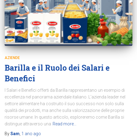
AZIENDE
Barilla e il Ruolo dei Salari e
Benefici
I Salari e Benefici offerti da Barilla rappresentano un esempio di
eccellenza nel panorama aziendale italiano. L’azienda leader nel
settore alimentare ha costruito il suo successo non solo sulla
qualità dei prodotti, ma anche sulla valorizzazione delle proprie
risorse umane. In questo articolo, esploreremo come Barilla si
distingue attraverso una
Read more…
By
Sam
,
1 ano
ago