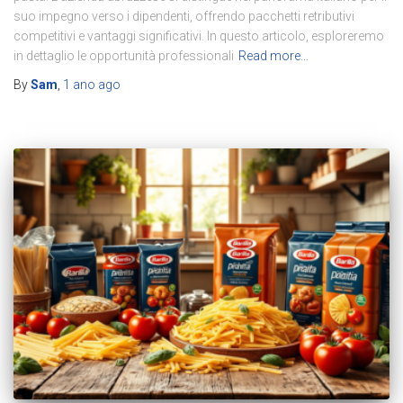
suo impegno verso i dipendenti, offrendo pacchetti retributivi
competitivi e vantaggi significativi. In questo articolo, esploreremo
in dettaglio le opportunità professionali
Read more…
By
Sam
,
1 ano
ago