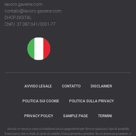
lavoro.gaveine.com
contato@lavoro.gaveine.com
DHCP DIGITAL
CNPJ: 37.087.041/0001-77
AVVISO LEGALE
CONTATTO
DISCLAIMER
POLITICA SUI COOKIE
POLITICA SULLA PRIVACY
PRIVACY POLICY
SAMPLE PAGE
TERMINI
Avviso: In nessun caso richiediamo alcun pagamento per fornire qualsiasi tipo di prodotto
finanziario, che si tratti di carta di credito, finanziamento o prestito. Se ciò dovesse accadere, vi