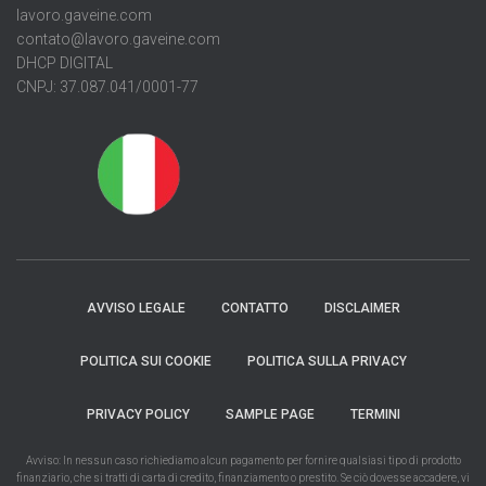
lavoro.gaveine.com
contato@lavoro.gaveine.com
DHCP DIGITAL
CNPJ: 37.087.041/0001-77
AVVISO LEGALE
CONTATTO
DISCLAIMER
POLITICA SUI COOKIE
POLITICA SULLA PRIVACY
PRIVACY POLICY
SAMPLE PAGE
TERMINI
Avviso: In nessun caso richiediamo alcun pagamento per fornire qualsiasi tipo di prodotto
finanziario, che si tratti di carta di credito, finanziamento o prestito. Se ciò dovesse accadere, vi