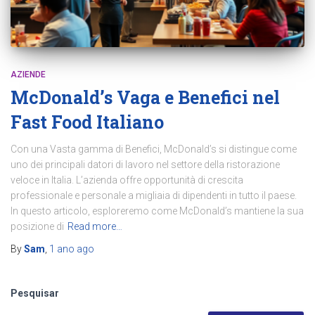
AZIENDE
McDonald’s Vaga e Benefici nel
Fast Food Italiano
Con una Vasta gamma di Benefici, McDonald’s si distingue come
uno dei principali datori di lavoro nel settore della ristorazione
veloce in Italia. L’azienda offre opportunità di crescita
professionale e personale a migliaia di dipendenti in tutto il paese.
In questo articolo, esploreremo come McDonald’s mantiene la sua
posizione di
Read more…
By
Sam
,
1 ano
ago
Pesquisar