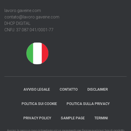
lavoro.gaveine.com
contato@lavoro.gaveine.com
DHCP DIGITAL
CNPJ: 37.087.041/0001-77
AVVISO LEGALE
CONTATTO
DISCLAIMER
POLITICA SUI COOKIE
POLITICA SULLA PRIVACY
PRIVACY POLICY
SAMPLE PAGE
TERMINI
Avviso: In nessun caso richiediamo alcun pagamento per fornire qualsiasi tipo di prodotto