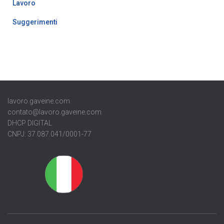
Lavoro
Suggerimenti
lavoro.gaveine.com
contato@lavoro.gaveine.com
DHCP DIGITAL
CNPJ: 37.087.041/0001-77