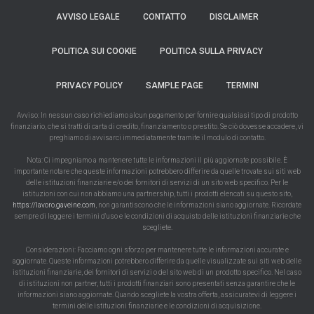
AVVISO LEGALE
CONTATTO
DISCLAIMER
POLITICA SUI COOKIE
POLITICA SULLA PRIVACY
PRIVACY POLICY
SAMPLE PAGE
TERMINI
Avviso: In nessun caso richiediamo alcun pagamento per fornire qualsiasi tipo di prodotto
finanziario, che si tratti di carta di credito, finanziamento o prestito. Se ciò dovesse accadere, vi
preghiamo di avvisarci immediatamente tramite il modulo di contatto.
Nota: Ci impegniamo a mantenere tutte le informazioni il più aggiornate possibile. È
importante notare che queste informazioni potrebbero differire da quelle trovate sui siti web
delle istituzioni finanziarie e/o dei fornitori di servizi di un sito web specifico. Per le
istituzioni con cui non abbiamo una partnership, tutti i prodotti elencati su questo sito,
https://lavoro.gaveine.com
, non garantiscono che le informazioni siano aggiornate. Ricordate
sempre di leggere i termini d'uso e le condizioni di acquisto delle istituzioni finanziarie che
scegliete.
Considerazioni: Facciamo ogni sforzo per mantenere tutte le informazioni accurate e
aggiornate. Queste informazioni potrebbero differire da quelle visualizzate sui siti web delle
istituzioni finanziarie, dei fornitori di servizi o del sito web di un prodotto specifico. Nel caso
di istituzioni non partner, tutti i prodotti finanziari sono presentati senza garantire che le
informazioni siano aggiornate. Quando scegliete la vostra offerta, assicuratevi di leggere i
termini delle istituzioni finanziarie e le condizioni di acquisizione.