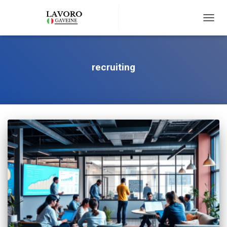
TOGG
NAVIG
recruiting