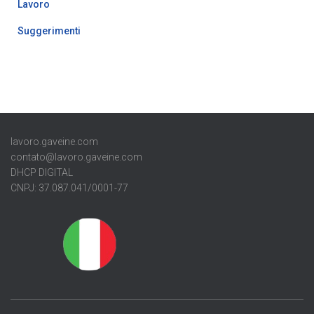
Lavoro
Suggerimenti
lavoro.gaveine.com
contato@lavoro.gaveine.com
DHCP DIGITAL
CNPJ: 37.087.041/0001-77