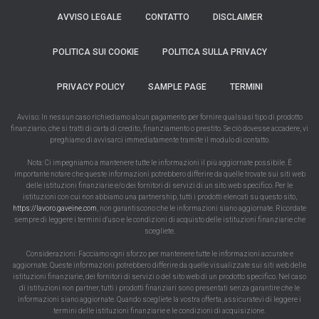
AVVISO LEGALE
CONTATTO
DISCLAIMER
POLITICA SUI COOKIE
POLITICA SULLA PRIVACY
PRIVACY POLICY
SAMPLE PAGE
TERMINI
Avviso: In nessun caso richiediamo alcun pagamento per fornire qualsiasi tipo di prodotto
finanziario, che si tratti di carta di credito, finanziamento o prestito. Se ciò dovesse accadere, vi
preghiamo di avvisarci immediatamente tramite il modulo di contatto.
Nota: Ci impegniamo a mantenere tutte le informazioni il più aggiornate possibile. È
importante notare che queste informazioni potrebbero differire da quelle trovate sui siti web
delle istituzioni finanziarie e/o dei fornitori di servizi di un sito web specifico. Per le
istituzioni con cui non abbiamo una partnership, tutti i prodotti elencati su questo sito,
https://lavoro.gaveine.com
, non garantiscono che le informazioni siano aggiornate. Ricordate
sempre di leggere i termini d'uso e le condizioni di acquisto delle istituzioni finanziarie che
scegliete.
Considerazioni: Facciamo ogni sforzo per mantenere tutte le informazioni accurate e
aggiornate. Queste informazioni potrebbero differire da quelle visualizzate sui siti web delle
istituzioni finanziarie, dei fornitori di servizi o del sito web di un prodotto specifico. Nel caso
di istituzioni non partner, tutti i prodotti finanziari sono presentati senza garantire che le
informazioni siano aggiornate. Quando scegliete la vostra offerta, assicuratevi di leggere i
termini delle istituzioni finanziarie e le condizioni di acquisizione.