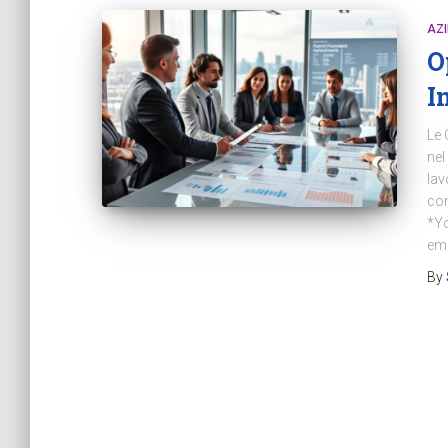
AZ
O
I
Le 
nel
lav
com
*Yo
eme
By