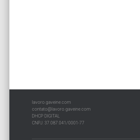
lavoro.gaveine.com
contato@lavoro.gaveine.com
DHCP DIGITAL
CNPJ: 37.087.041/0001-77