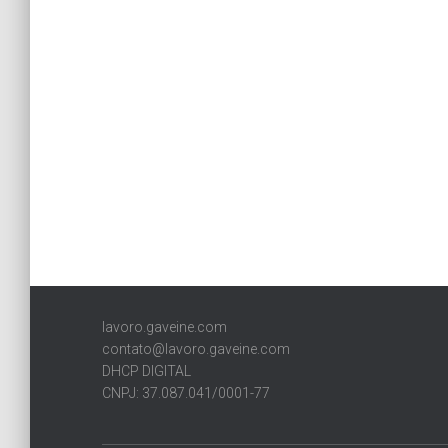
lavoro.gaveine.com
contato@lavoro.gaveine.com
DHCP DIGITAL
CNPJ: 37.087.041/0001-77