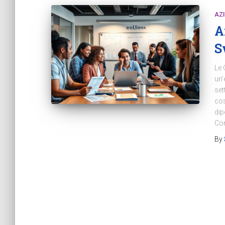
AZ
A
S
Le 
un’
set
cos
dip
Con
By