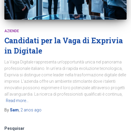
AZIENDE
Candidati per la Vaga di Exprivia
in Digitale
La Vaga Digitale rappresenta un’opportunità unica nel panorama
professionale italiano. In un’era di rapida evoluzione tecnologica,
Exprivia si distingue come leader nella trasformazione digitale delle
imprese. L’azienda offre un ambiente stimolante dove i talenti
innovativi possono esprimere il loro potenziale attraverso progetti
all’avanguardia. La ricerca di professionisti qualificati è continua,
Read more…
By
Sam
,
2 anos
ago
Pesquisar