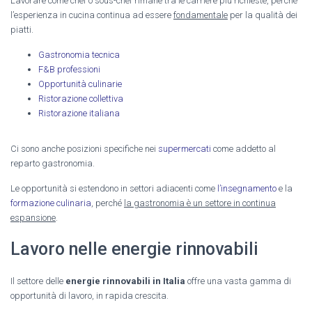
Lavorare come chef o sous-chef rimane tra le carriere più richieste, perché
l’esperienza in cucina continua ad essere
fondamentale
per la qualità dei
piatti.
Gastronomia tecnica
F&B professioni
Opportunità culinarie
Ristorazione collettiva
Ristorazione italiana
Ci sono anche posizioni specifiche nei
supermercati
come addetto al
reparto gastronomia.
Le opportunità si estendono in settori adiacenti come
l’insegnamento
e la
formazione culinaria
, perché
la gastronomia è un settore in continua
espansione
.
Lavoro nelle energie rinnovabili
Il settore delle
energie rinnovabili in Italia
offre una vasta gamma di
opportunità di lavoro, in rapida crescita.