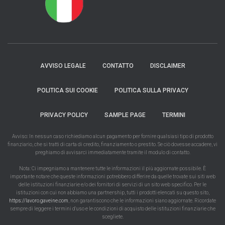
AVVISO LEGALE
CONTATTO
DISCLAIMER
POLITICA SUI COOKIE
POLITICA SULLA PRIVACY
PRIVACY POLICY
SAMPLE PAGE
TERMINI
Avviso: In nessun caso richiediamo alcun pagamento per fornire qualsiasi tipo di prodotto
finanziario, che si tratti di carta di credito, finanziamento o prestito. Se ciò dovesse accadere, vi
preghiamo di avvisarci immediatamente tramite il modulo di contatto.
Nota: Ci impegniamo a mantenere tutte le informazioni il più aggiornate possibile. È
importante notare che queste informazioni potrebbero differire da quelle trovate sui siti web
delle istituzioni finanziarie e/o dei fornitori di servizi di un sito web specifico. Per le
istituzioni con cui non abbiamo una partnership, tutti i prodotti elencati su questo sito,
https://lavoro.gaveine.com
, non garantiscono che le informazioni siano aggiornate. Ricordate
sempre di leggere i termini d'uso e le condizioni di acquisto delle istituzioni finanziarie che
scegliete.