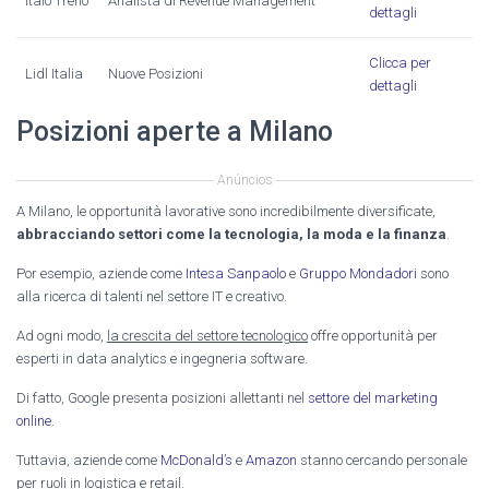
Italo Treno
Analista di Revenue Management
dettagli
Clicca per
Lidl Italia
Nuove Posizioni
dettagli
Posizioni aperte a Milano
Anúncios
A Milano, le opportunità lavorative sono incredibilmente diversificate,
abbracciando settori come la tecnologia, la moda e la finanza
.
Por esempio, aziende come
Intesa Sanpaolo
e
Gruppo Mondadori
sono
alla ricerca di talenti nel settore IT e creativo.
Ad ogni modo,
la crescita del settore tecnologico
offre opportunità per
esperti in data analytics e ingegneria software.
Di fatto, Google presenta posizioni allettanti nel
settore del marketing
online
.
Tuttavia, aziende come
McDonald’s
e
Amazon
stanno cercando personale
per ruoli in logistica e retail.