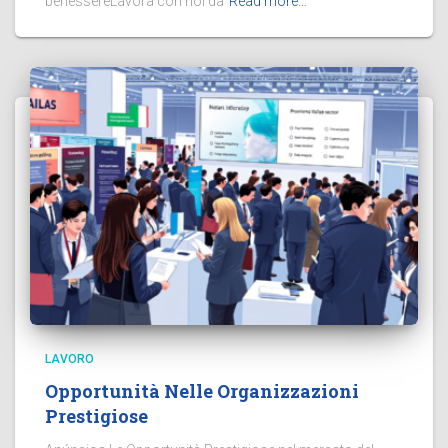
benessereLavora con noi da
Read more…
LAVORO
Opportunità Nelle Organizzazioni
Prestigiose