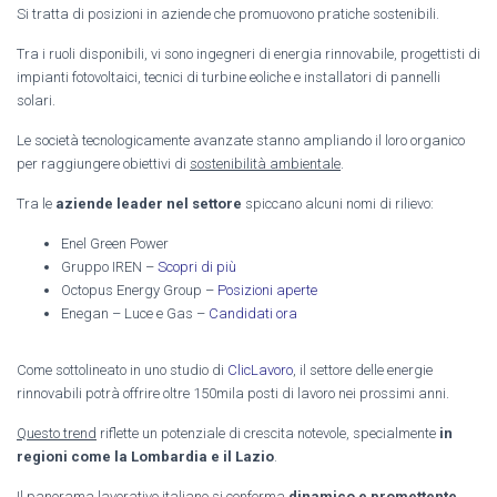
Si tratta di posizioni in aziende che promuovono pratiche sostenibili.
Tra i ruoli disponibili, vi sono ingegneri di energia rinnovabile, progettisti di
impianti fotovoltaici, tecnici di turbine eoliche e installatori di pannelli
solari.
Le società tecnologicamente avanzate stanno ampliando il loro organico
per raggiungere obiettivi di
sostenibilità ambientale
.
Tra le
aziende leader nel settore
spiccano alcuni nomi di rilievo:
Enel Green Power
Gruppo IREN –
Scopri di più
Octopus Energy Group –
Posizioni aperte
Enegan – Luce e Gas –
Candidati ora
Come sottolineato in uno studio di
ClicLavoro
, il settore delle energie
rinnovabili potrà offrire oltre 150mila posti di lavoro nei prossimi anni.
Questo trend
riflette un potenziale di crescita notevole, specialmente
in
regioni come la Lombardia e il Lazio
.
Il panorama lavorativo italiano si conferma
dinamico e promettente
,