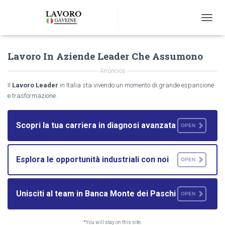
T
O
G
Lavoro In Aziende Leader Che Assumono
G
L
Anúncios
E
N
Il
Lavoro Leader
in Italia sta vivendo un momento di grande espansione
A
e trasformazione.
V
I
G
Scopri la tua carriera in diagnosi avanzata
OPEN
A
T
I
Esplora le opportunità industriali con noi
O
OPEN
N
Unisciti al team in Banca Monte dei Paschi
OPEN
*You will stay on this site.