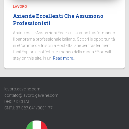
LAVORO
Aziende Eccellenti Che Assumono
Professionisti
Anúncios Le Assunzioni Eccellenti stanno trasformando
il panorama professionale italiano. Scopri le opportunità
in eCommerceUnisciti a Poste Italiane per trasferimenti
faciliEsplora le offerte nel mondo della moda *You will
stay on this site. In un
Read more…
lavoro.gaveine.com
contato@lavoro.gaveine.com
DHCP DIGITAL
CNPJ: 37.087.041/0001-77