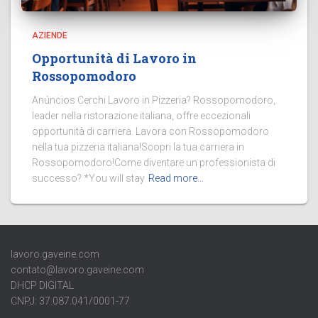
AZIENDE
Opportunità di Lavoro in
Rossopomodoro
Anúncios Cerchi Lavoro in Pizzeria? Rossopomodoro,
leader nella ristorazione italiana, offre eccezionali
opportunità di carriera. Lavora con Rossopomodoro
nella tua pizzeria italiana!Scopri la tua carriera in
Rossopomodoro!Come diventare un professionista di
successo? *You will stay
Read more…
lavoro.gaveine.com
contato@lavoro.gaveine.com
DHCP DIGITAL
CNPJ: 37.087.041/0001-77