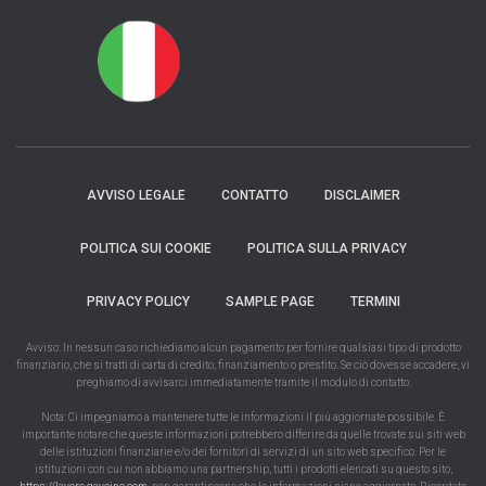
AVVISO LEGALE
CONTATTO
DISCLAIMER
POLITICA SUI COOKIE
POLITICA SULLA PRIVACY
PRIVACY POLICY
SAMPLE PAGE
TERMINI
Avviso: In nessun caso richiediamo alcun pagamento per fornire qualsiasi tipo di prodotto
finanziario, che si tratti di carta di credito, finanziamento o prestito. Se ciò dovesse accadere, vi
preghiamo di avvisarci immediatamente tramite il modulo di contatto.
Nota: Ci impegniamo a mantenere tutte le informazioni il più aggiornate possibile. È
importante notare che queste informazioni potrebbero differire da quelle trovate sui siti web
delle istituzioni finanziarie e/o dei fornitori di servizi di un sito web specifico. Per le
istituzioni con cui non abbiamo una partnership, tutti i prodotti elencati su questo sito,