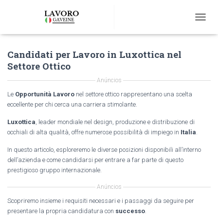
T
O
G
Candidati per Lavoro in Luxottica nel
G
L
Settore Ottico
E
N
Anúncios
A
Le
Opportunità Lavoro
nel settore ottico rappresentano una scelta
V
eccellente per chi cerca una carriera stimolante.
I
G
Luxottica
, leader mondiale nel design, produzione e distribuzione di
A
occhiali di alta qualità, offre numerose possibilità di impiego in
Italia
.
T
I
In questo articolo, esploreremo le diverse posizioni disponibili all’interno
O
dell’azienda e come candidarsi per entrare a far parte di questo
N
prestigioso gruppo internazionale.
Anúncios
Scopriremo insieme i requisiti necessari e i passaggi da seguire per
presentare la propria candidatura con
successo
.