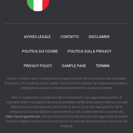
AVVISO LEGALE
CONTATTO
DISCLAIMER
POLITICA SUI COOKIE
POLITICA SULLA PRIVACY
PRIVACY POLICY
SAMPLE PAGE
TERMINI
Avviso: In nessun caso richiediamo alcun pagamento per fornire qualsiasi tipo di prodotto
finanziario, che si tratti di carta di credito, finanziamento o prestito. Se ciò dovesse accadere, vi
preghiamo di avvisarci immediatamente tramite il modulo di contatto.
Nota: Ci impegniamo a mantenere tutte le informazioni il più aggiornate possibile. È
importante notare che queste informazioni potrebbero differire da quelle trovate sui siti web
delle istituzioni finanziarie e/o dei fornitori di servizi di un sito web specifico. Per le
istituzioni con cui non abbiamo una partnership, tutti i prodotti elencati su questo sito,
https://lavoro.gaveine.com
, non garantiscono che le informazioni siano aggiornate. Ricordate
sempre di leggere i termini d'uso e le condizioni di acquisto delle istituzioni finanziarie che
scegliete.