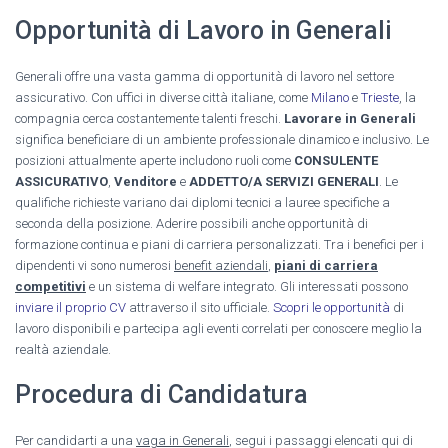
Opportunità di Lavoro in Generali
Generali offre una vasta gamma di opportunità di lavoro nel settore
assicurativo. Con uffici in diverse città italiane, come
Milano
e
Trieste
, la
compagnia cerca costantemente talenti freschi.
Lavorare in Generali
significa beneficiare di un ambiente professionale dinamico e inclusivo. Le
posizioni attualmente aperte includono ruoli come
CONSULENTE
ASSICURATIVO
,
Venditore
e
ADDETTO/A SERVIZI GENERALI
. Le
qualifiche richieste variano dai diplomi tecnici a lauree specifiche a
seconda della posizione. Aderire possibili anche opportunità di
formazione continua e piani di carriera personalizzati. Tra i benefici per i
dipendenti vi sono numerosi
benefit aziendali
,
piani di carriera
competitivi
e un sistema di welfare integrato. Gli interessati possono
inviare il proprio CV
attraverso il sito ufficiale.
Scopri le opportunità
di
lavoro disponibili e partecipa agli eventi correlati per conoscere meglio la
realtà aziendale.
Procedura di Candidatura
Per candidarti a una
vaga in Generali
, segui i passaggi elencati qui di