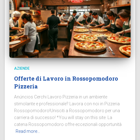
AZIENDE
Offerte di Lavoro in Rossopomodoro
Pizzeria
Anúncios Cerchi Lavoro Pizzeria in un ambiente
stimolante e professionale? Lavora con noi in Pizzeria
Rossopomodoro!Unisciti a Rossopomodoro per una
carriera di successo! *You will stay on this site. La
catena Rossopomodoro offre eccezionali opportunità
Read more…