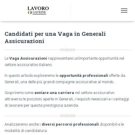
T
O
G
Candidati per una Vaga in Generali
G
L
Assicurazioni
E
N
Anúncios
A
Le
Vaga Assicurazioni
rappresentano un’importante opportunità nel
V
settore assicurativo italiano.
I
G
In questo articolo esploreremo le
opportunità professionali
offerte da
A
Generali, una delle più grandi compagnie assicurative al mondo.
T
I
Scopriremo come
avviare una carriera
nel settore assicurativo
O
attraverso le posizioni aperte in Generali, i requisiti necessari e i vantaggi
N
di lavorare per questa prestigiosa azienda.
Anúncios
Analizzeremo anche i
diversi percorsi professionali
disponibili e le
modalità di candidatura.