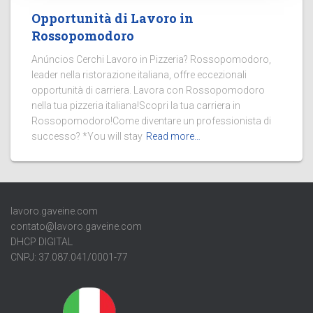
Opportunità di Lavoro in
Rossopomodoro
Anúncios Cerchi Lavoro in Pizzeria? Rossopomodoro,
leader nella ristorazione italiana, offre eccezionali
opportunità di carriera. Lavora con Rossopomodoro
nella tua pizzeria italiana!Scopri la tua carriera in
Rossopomodoro!Come diventare un professionista di
successo? *You will stay
Read more…
lavoro.gaveine.com
contato@lavoro.gaveine.com
DHCP DIGITAL
CNPJ: 37.087.041/0001-77