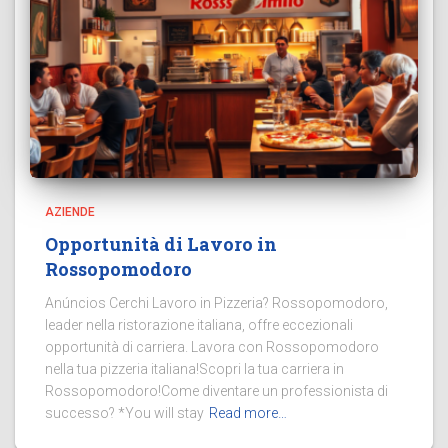
AZIENDE
Opportunità di Lavoro in
Rossopomodoro
Anúncios Cerchi Lavoro in Pizzeria? Rossopomodoro,
leader nella ristorazione italiana, offre eccezionali
opportunità di carriera. Lavora con Rossopomodoro
nella tua pizzeria italiana!Scopri la tua carriera in
Rossopomodoro!Come diventare un professionista di
successo? *You will stay
Read more…