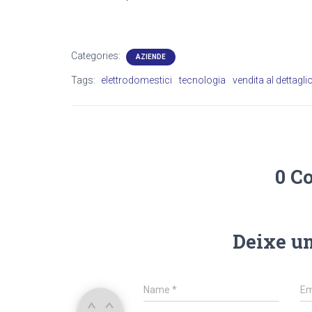
Categories:
AZIENDE
Tags:
elettrodomestici
tecnologia
vendita al dettagli
0 C
Deixe u
Name
*
Em