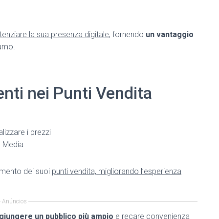
tenziare la sua presenza digitale
, fornendo
un vantaggio
sumo.
nti nei Punti Vendita
izzare i prezzi
il Media
mento dei suoi
punti vendita, migliorando l’esperienza
Anúncios
giungere un pubblico più ampio
e recare convenienza