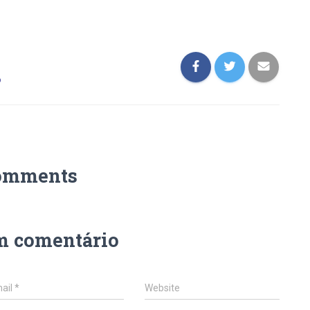
o
omments
m comentário
ail
*
Website