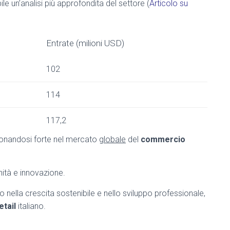
ile un’analisi più approfondita del settore (
Articolo su
Entrate (milioni USD)
102
114
117,2
ionandosi forte nel mercato
globale
del
commercio
nità e innovazione.
 nella crescita sostenibile e nello sviluppo professionale,
etail
italiano.