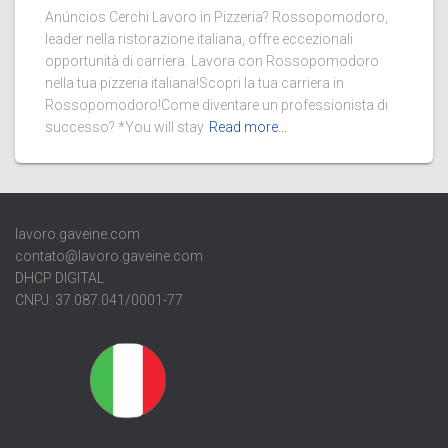
Anúncios Cerchi Lavoro in Pizzeria? Rossopomodoro,
leader nella ristorazione italiana, offre eccezionali
opportunità di carriera. Lavora con Rossopomodoro
nella tua pizzeria italiana!Scopri la tua carriera in
Rossopomodoro!Come diventare un professionista di
successo? *You will stay
Read more…
lavoro.gaveine.com
contato@lavoro.gaveine.com
DHCP DIGITAL
CNPJ: 37.087.041/0001-77