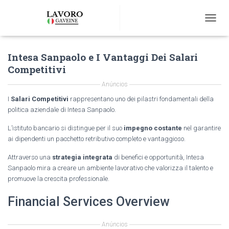
T
O
G
Intesa Sanpaolo e I Vantaggi Dei Salari
G
L
Competitivi
E
N
Anúncios
A
I
Salari Competitivi
rappresentano uno dei pilastri fondamentali della
V
politica aziendale di Intesa Sanpaolo.
I
G
L’istituto bancario si distingue per il suo
impegno costante
nel garantire
A
ai dipendenti un pacchetto retributivo completo e vantaggioso.
T
I
Attraverso una
strategia integrata
di benefici e opportunità, Intesa
O
Sanpaolo mira a creare un ambiente lavorativo che valorizza il talento e
N
promuove la crescita professionale.
Financial Services Overview
Anúncios