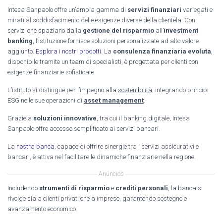
Intesa Sanpaolo offre un’ampia gamma di
servizi finanziari
variegati e
mirati al soddisfacimento delle esigenze diverse della clientela. Con
servizi che spaziano dalla
gestione del risparmio
all’
investment
banking
, l’istituzione fornisce soluzioni personalizzate ad alto valore
aggiunto.
Esplora i nostri prodotti
. La
consulenza finanziaria evoluta
,
disponibile tramite un team di specialisti, è progettata per clienti con
esigenze finanziarie sofisticate.
L’istituto si distingue per l’impegno alla
sostenibilità
, integrando principi
ESG nelle sue operazioni di
asset management
.
Grazie a
soluzioni innovative
, tra cui il banking digitale, Intesa
Sanpaolo offre accesso semplificato ai servizi bancari.
La
nostra banca
, capace di offrire sinergie tra i servizi assicurativi e
bancari, è attiva nel facilitare le dinamiche finanziarie nella regione.
Anúncios
Includendo
strumenti di risparmio
e
crediti personali
, la banca si
rivolge sia a clienti privati che a imprese, garantendo sostegno e
avanzamento economico.