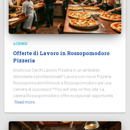
AZIENDE
Offerte di Lavoro in Rossopomodoro
Pizzeria
Anúncios Cerchi Lavoro Pizzeria in un ambiente
stimolante e professionale? Lavora con noi in Pizzeria
Rossopomodoro!Unisciti a Rossopomodoro per una
carriera di successo! *You will stay on this site. La
catena Rossopomodoro offre eccezionali opportunità
Read more…