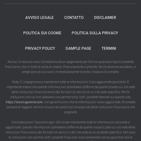
AVVISO LEGALE
CONTATTO
DISCLAIMER
POLITICA SUI COOKIE
POLITICA SULLA PRIVACY
PRIVACY POLICY
SAMPLE PAGE
TERMINI
Avviso: In nessun caso richiediamo alcun pagamento per fornire qualsiasi tipo di prodotto
finanziario, che si tratti di carta di credito, finanziamento o prestito. Se ciò dovesse accadere, vi
preghiamo di avvisarci immediatamente tramite il modulo di contatto.
Nota: Ci impegniamo a mantenere tutte le informazioni il più aggiornate possibile. È
importante notare che queste informazioni potrebbero differire da quelle trovate sui siti web
delle istituzioni finanziarie e/o dei fornitori di servizi di un sito web specifico. Per le
istituzioni con cui non abbiamo una partnership, tutti i prodotti elencati su questo sito,
https://lavoro.gaveine.com
, non garantiscono che le informazioni siano aggiornate. Ricordate
sempre di leggere i termini d'uso e le condizioni di acquisto delle istituzioni finanziarie che
scegliete.
Considerazioni: Facciamo ogni sforzo per mantenere tutte le informazioni accurate e
aggiornate. Queste informazioni potrebbero differire da quelle visualizzate sui siti web delle
istituzioni finanziarie, dei fornitori di servizi o del sito web di un prodotto specifico. Nel caso
di istituzioni non partner, tutti i prodotti finanziari sono presentati senza garantire che le