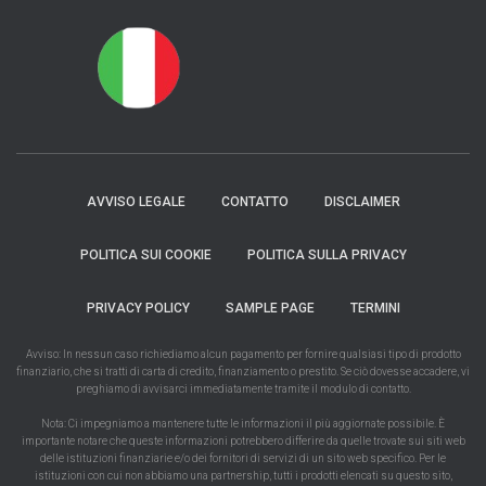
AVVISO LEGALE
CONTATTO
DISCLAIMER
POLITICA SUI COOKIE
POLITICA SULLA PRIVACY
PRIVACY POLICY
SAMPLE PAGE
TERMINI
Avviso: In nessun caso richiediamo alcun pagamento per fornire qualsiasi tipo di prodotto
finanziario, che si tratti di carta di credito, finanziamento o prestito. Se ciò dovesse accadere, vi
preghiamo di avvisarci immediatamente tramite il modulo di contatto.
Nota: Ci impegniamo a mantenere tutte le informazioni il più aggiornate possibile. È
importante notare che queste informazioni potrebbero differire da quelle trovate sui siti web
delle istituzioni finanziarie e/o dei fornitori di servizi di un sito web specifico. Per le
istituzioni con cui non abbiamo una partnership, tutti i prodotti elencati su questo sito,