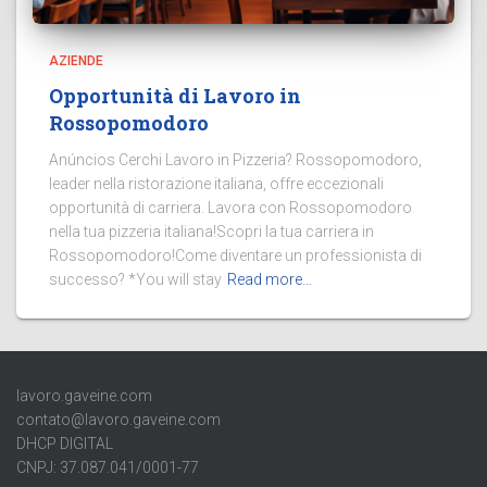
AZIENDE
Opportunità di Lavoro in
Rossopomodoro
Anúncios Cerchi Lavoro in Pizzeria? Rossopomodoro,
leader nella ristorazione italiana, offre eccezionali
opportunità di carriera. Lavora con Rossopomodoro
nella tua pizzeria italiana!Scopri la tua carriera in
Rossopomodoro!Come diventare un professionista di
successo? *You will stay
Read more…
lavoro.gaveine.com
contato@lavoro.gaveine.com
DHCP DIGITAL
CNPJ: 37.087.041/0001-77