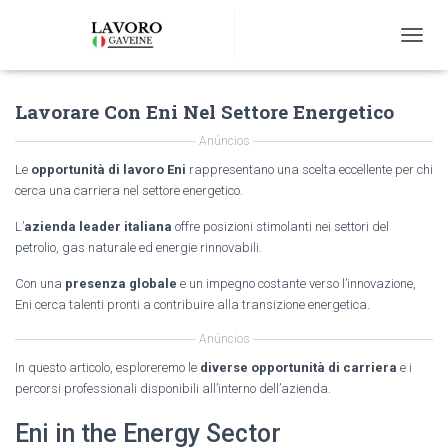
T
O
G
Lavorare Con Eni Nel Settore Energetico
G
L
Anúncios
E
N
Le
opportunità di lavoro Eni
rappresentano una scelta eccellente per chi
A
cerca una carriera nel settore energetico.
V
I
L’
azienda leader italiana
offre posizioni stimolanti nei settori del
G
petrolio, gas naturale ed energie rinnovabili.
A
T
Con una
presenza globale
e un impegno costante verso l’innovazione,
I
Eni cerca talenti pronti a contribuire alla transizione energetica.
O
N
Anúncios
In questo articolo, esploreremo le
diverse opportunità di carriera
e i
percorsi professionali disponibili all’interno dell’azienda.
Eni in the Energy Sector