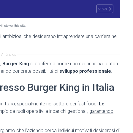
OPEN
ll stay on this site.
i ambiziosi che desiderano intraprendere una carriera nel
Anúncios
e,
Burger King
si conferma come uno dei principali datori
frendo concrete possibilità di
sviluppo professionale
.
resso Burger King in Italia
n Italia
, specialmente nel settore dei fast food.
Le
 da ruoli operativi a incarichi gestionali,
garantendo
orgiamo che l’azienda cerca individui motivati desiderosi di