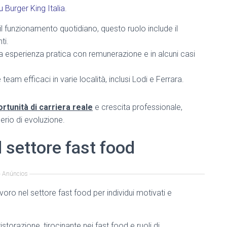
u Burger King Italia
.
il funzionamento quotidiano, questo ruolo include il
ti.
a esperienza pratica con remunerazione e in alcuni casi
team efficaci in varie località, inclusi Lodi e Ferrara.
rtunità di carriera reale
e crescita professionale,
erio di evoluzione.
l settore fast food
Anúncios
avoro nel settore fast food per individui motivati e
ristorazione, tirocinante nei fast food e ruoli di