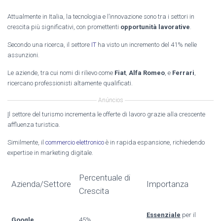
Attualmente in Italia, la tecnologia e l’innovazione sono tra i settori in
crescita più significativi, con promettenti
opportunità lavorative
.
Secondo una ricerca, il settore
IT
ha visto un incremento del 41% nelle
assunzioni.
Le aziende, tra cui nomi di rilievo come
Fiat
,
Alfa Romeo
, e
Ferrari
,
ricercano professionisti altamente qualificati.
Anúncios
I
l settore del turismo incrementa le offerte di lavoro grazie alla crescente
affluenza turistica.
Similmente, il
commercio elettronico
è in rapida espansione, richiedendo
expertise in marketing digitale.
Percentuale di
Azienda/Settore
Importanza
Crescita
Essenziale
per il
Google
45%