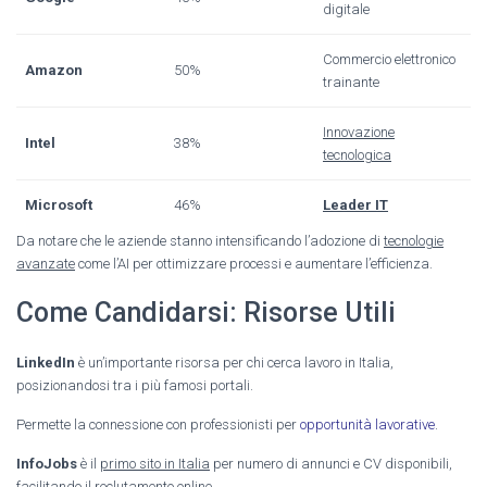
digitale
Commercio elettronico
Amazon
50%
trainante
Innovazione
Intel
38%
tecnologica
Microsoft
46%
Leader IT
Da notare che le aziende stanno intensificando l’adozione di
tecnologie
avanzate
come l’AI per ottimizzare processi e aumentare l’efficienza.
Come Candidarsi: Risorse Utili
LinkedIn
è un’importante risorsa per chi cerca lavoro in Italia,
posizionandosi tra i più famosi portali.
Permette la connessione con professionisti per
opportunità lavorative
.
InfoJobs
è il
primo sito in Italia
per numero di annunci e CV disponibili,
facilitando il reclutamento online.