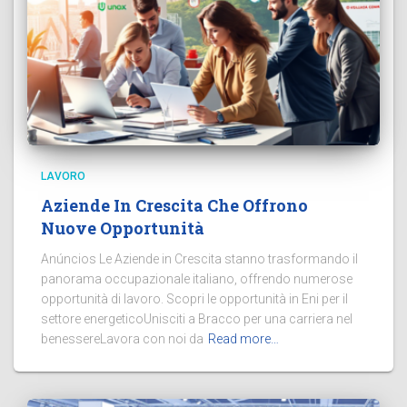
LAVORO
Aziende In Crescita Che Offrono
Nuove Opportunità
Anúncios Le Aziende in Crescita stanno trasformando il
panorama occupazionale italiano, offrendo numerose
opportunità di lavoro. Scopri le opportunità in Eni per il
settore energeticoUnisciti a Bracco per una carriera nel
benessereLavora con noi da
Read more…