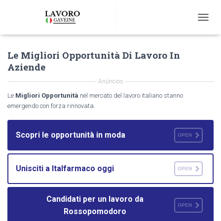
T
O
G
Le Migliori Opportunità Di Lavoro In
G
L
Aziende
E
N
Anúncios
A
Le
Migliori Opportunità
nel mercato del lavoro italiano stanno
V
emergendo con forza rinnovata.
I
G
A
Scopri le opportunità in moda
OPEN
T
I
O
N
Unisciti a Italfarmaco oggi
OPEN
Candidati per un lavoro da
OPEN
Rossopomodoro