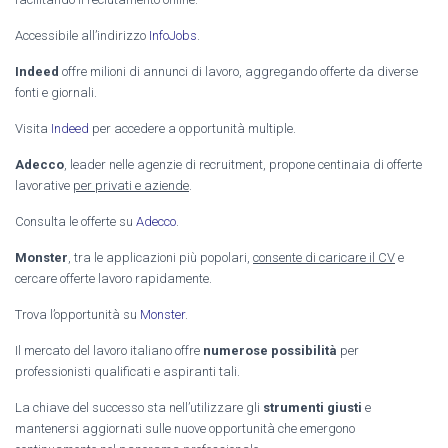
Accessibile all’indirizzo
InfoJobs
.
Indeed
offre milioni di annunci di lavoro, aggregando offerte da diverse
fonti e giornali.
Visita
Indeed
per accedere a opportunità multiple.
Adecco
, leader nelle agenzie di recruitment, propone centinaia di offerte
lavorative
per privati e aziende
.
Consulta le offerte su
Adecco
.
Monster
, tra le applicazioni più popolari,
consente di caricare il CV
e
cercare offerte lavoro rapidamente.
Trova l’opportunità su
Monster
.
Il mercato del lavoro italiano offre
numerose possibilità
per
professionisti qualificati e aspiranti tali.
La chiave del successo sta nell’utilizzare gli
strumenti giusti
e
mantenersi aggiornati sulle nuove opportunità che emergono