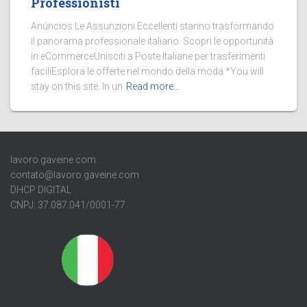
Professionisti
Anúncios Le Assunzioni Eccellenti stanno trasformando
il panorama professionale italiano. Scopri le opportunità
in eCommerceUnisciti a Poste Italiane per trasferimenti
faciliEsplora le offerte nel mondo della moda *You will
stay on this site. In un
Read more…
lavoro.gaveine.com
contato@lavoro.gaveine.com
DHCP DIGITAL
CNPJ: 37.087.041/0001-77