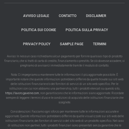
AVVISO LEGALE
CONTATTO
DISCLAIMER
POLITICA SUI COOKIE
POLITICA SULLA PRIVACY
PRIVACY POLICY
SAMPLE PAGE
TERMINI
Avviso: In nessun caso richiediamo alcun pagamento per fornire qualsiasi tipo di prodotto
finanziario, che si tratti di carta di credito, finanziamento o prestito. Se ciò dovesse accadere, vi
preghiamo di avvisarci immediatamente tramite il modulo di contatto.
Nota: Ci impegniamo a mantenere tutte le informazioni il più aggiornate possibile. È
importante notare che queste informazioni potrebbero differire da quelle trovate sui siti web
delle istituzioni finanziarie e/o dei fornitori di servizi di un sito web specifico. Per le
istituzioni con cui non abbiamo una partnership, tutti i prodotti elencati su questo sito,
https://lavoro.gaveine.com
, non garantiscono che le informazioni siano aggiornate. Ricordate
sempre di leggere i termini d'uso e le condizioni di acquisto delle istituzioni finanziarie che
scegliete.
Considerazioni: Facciamo ogni sforzo per mantenere tutte le informazioni accurate e
aggiornate. Queste informazioni potrebbero differire da quelle visualizzate sui siti web delle
istituzioni finanziarie, dei fornitori di servizi o del sito web di un prodotto specifico. Nel caso
di istituzioni non partner, tutti i prodotti finanziari sono presentati senza garantire che le