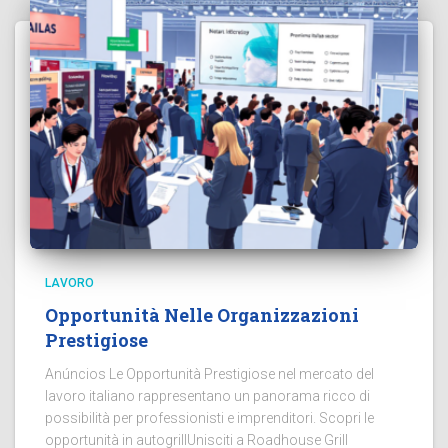
LAVORO
Opportunità Nelle Organizzazioni
Prestigiose
Anúncios Le Opportunità Prestigiose nel mercato del
lavoro italiano rappresentano un panorama ricco di
possibilità per professionisti e imprenditori. Scopri le
opportunità in autogrillUnisciti a Roadhouse Grill