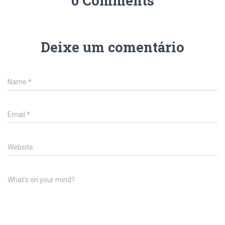
0 Comments
Deixe um comentário
Name
*
Email
*
Website
What's on your mind?