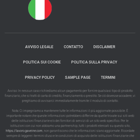
AVVISO LEGALE
CONTATTO
DISCLAIMER
POLITICA SUI COOKIE
POLITICA SULLA PRIVACY
PRIVACY POLICY
SAMPLE PAGE
TERMINI
Avviso: In nessun caso richiediamo alcun pagamento per fornire qualsiasi tipo di prodotto
finanziario, che si tratti di carta di credito, finanziamento o prestito. Se ciò dovesse accadere, vi
preghiamo di avvisarci immediatamente tramite il modulo di contatto.
Nota: Ci impegniamo a mantenere tutte le informazioni il più aggiornate possibile. È
importante notare che queste informazioni potrebbero differire da quelle trovate sui siti web
delle istituzioni finanziarie e/o dei fornitori di servizi di un sito web specifico. Per le
istituzioni con cui non abbiamo una partnership, tutti i prodotti elencati su questo sito,
https://lavoro.gaveine.com
, non garantiscono che le informazioni siano aggiornate. Ricordate
sempre di leggere i termini d'uso e le condizioni di acquisto delle istituzioni finanziarie che