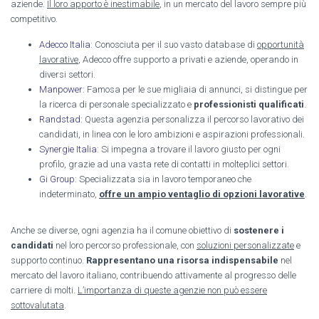
aziende.
Il loro apporto è inestimabile
, in un mercato del lavoro sempre più
competitivo.
Adecco Italia
: Conosciuta per il suo vasto database di
opportunità
lavorative
, Adecco offre supporto a privati e aziende, operando in
diversi settori.
Manpower
: Famosa per le sue migliaia di annunci, si distingue per
la ricerca di personale specializzato e
professionisti qualificati
.
Randstad
: Questa agenzia personalizza il percorso lavorativo dei
candidati, in linea con le loro ambizioni e aspirazioni professionali.
Synergie Italia
: Si impegna a trovare il lavoro giusto per ogni
profilo, grazie ad una vasta rete di contatti in molteplici settori.
Gi Group
: Specializzata sia in lavoro temporaneo che
indeterminato,
offre un ampio ventaglio di opzioni lavorative
.
Anche se diverse, ogni agenzia ha il comune obiettivo di
sostenere i
candidati
nel loro percorso professionale, con
soluzioni personalizzate
e
supporto continuo.
Rappresentano una risorsa indispensabile
nel
mercato del lavoro italiano, contribuendo attivamente al progresso delle
carriere di molti.
L’importanza di queste agenzie non può essere
sottovalutata
.