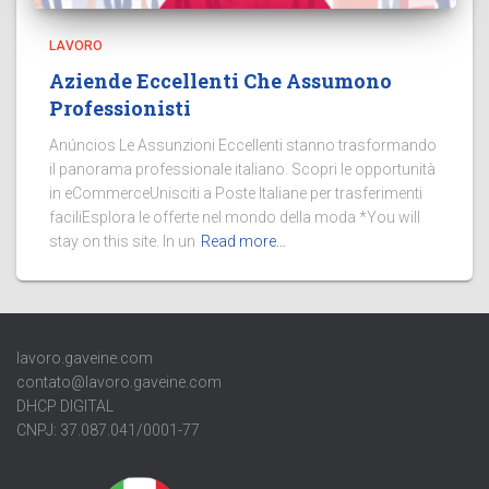
LAVORO
Aziende Eccellenti Che Assumono
Professionisti
Anúncios Le Assunzioni Eccellenti stanno trasformando
il panorama professionale italiano. Scopri le opportunità
in eCommerceUnisciti a Poste Italiane per trasferimenti
faciliEsplora le offerte nel mondo della moda *You will
stay on this site. In un
Read more…
lavoro.gaveine.com
contato@lavoro.gaveine.com
DHCP DIGITAL
CNPJ: 37.087.041/0001-77