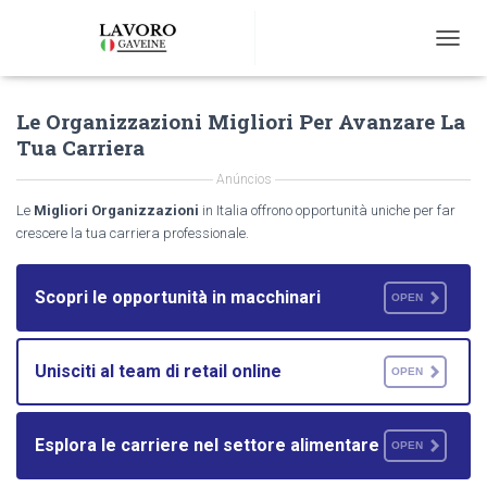
T
O
G
Le Organizzazioni Migliori Per Avanzare La
G
L
Tua Carriera
E
N
Anúncios
A
Le
Migliori Organizzazioni
in Italia offrono opportunità uniche per far
V
crescere la tua carriera professionale.
I
G
A
Scopri le opportunità in macchinari
OPEN
T
I
O
N
Unisciti al team di retail online
OPEN
Esplora le carriere nel settore alimentare
OPEN