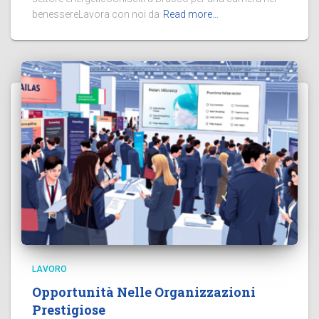
benessereLavora con noi da
Read more…
LAVORO
Opportunità Nelle Organizzazioni
Prestigiose