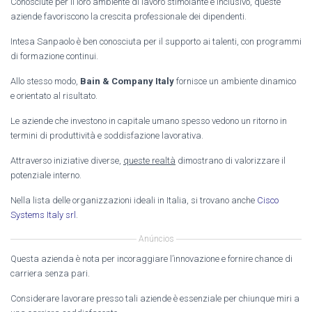
Conosciute per il loro ambiente di lavoro stimolante e inclusivo, queste
aziende favoriscono la crescita professionale dei dipendenti.
Intesa Sanpaolo è ben conosciuta per il supporto ai talenti, con programmi
di formazione continui.
Allo stesso modo,
Bain & Company Italy
fornisce un ambiente dinamico
e orientato al risultato.
Le aziende che investono in capitale umano spesso vedono un ritorno in
termini di produttività e soddisfazione lavorativa.
Attraverso iniziative diverse,
queste realtà
dimostrano di valorizzare il
potenziale interno.
Nella lista delle organizzazioni ideali in Italia, si trovano anche
Cisco
Systems Italy srl
.
Anúncios
Questa azienda è nota per incoraggiare l’innovazione e fornire chance di
carriera senza pari.
Considerare lavorare presso tali aziende è essenziale per chiunque miri a