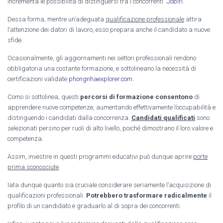
incrementa le possibilità di distinguersi tra i concorrenti”
Jobiri
.
Dessa forma, mentre un’adeguata
qualificazione professionale
attira
l’attenzione dei datori di lavoro, esso prepara anche il candidato a nuove
sfide.
Ocasionalmente, gli aggiornamenti nei settori professionali rendono
obbligatoria una costante formazione, e sottolineano la necessità di
certificazioni validate
phongnhaexplorer.com
.
Como si sottolinea, questi
percorsi di formazione consentono
di
apprendere nuove competenze, aumentando effettivamente l’occupabilità e
distinguendo i candidati dalla concorrenza.
Candidati qualificati
sono
selezionati persino per ruoli di alto livello, poiché dimostrano il loro valore e
competenza.
Assim, investire in questi programmi educativi può dunque aprire
porte
prima sconosciute
.
Iata dunque quanto sia cruciale considerare seriamente l’acquisizione di
qualificazioni professionali.
Potrebbero trasformare radicalmente
il
profilo di un candidato e graduarlo al di sopra dei concorrenti.