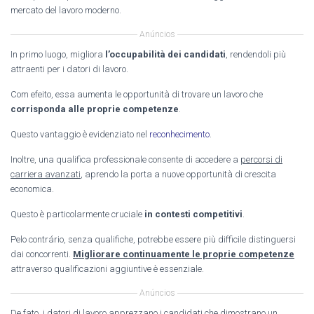
mercato del lavoro moderno.
Anúncios
In primo luogo, migliora
l’occupabilità dei candidati
, rendendoli più
attraenti per i datori di lavoro.
Com efeito, essa aumenta le opportunità di trovare un lavoro che
corrisponda alle proprie competenze
.
Questo vantaggio è evidenziato nel
reconhecimento
.
Inoltre, una qualifica professionale consente di accedere a
percorsi di
carriera avanzati
, aprendo la porta a nuove opportunità di crescita
economica.
Questo è particolarmente cruciale
in contesti competitivi
.
Pelo contrário, senza qualifiche, potrebbe essere più difficile distinguersi
dai concorrenti.
Migliorare continuamente le proprie competenze
attraverso qualificazioni aggiuntive è essenziale.
Anúncios
De fato, i datori di lavoro apprezzano i candidati che dimostrano un