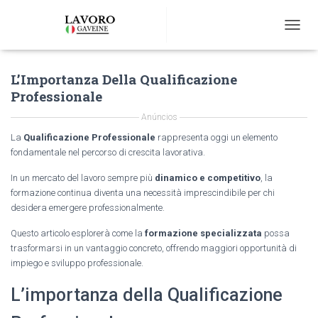
T
O
G
L’Importanza Della Qualificazione
G
L
Professionale
E
N
Anúncios
A
La
Qualificazione Professionale
rappresenta oggi un elemento
V
fondamentale nel percorso di crescita lavorativa.
I
G
In un mercato del lavoro sempre più
dinamico e competitivo
, la
A
formazione continua diventa una necessità imprescindibile per chi
T
desidera emergere professionalmente.
I
O
Questo articolo esplorerà come la
formazione specializzata
possa
N
trasformarsi in un vantaggio concreto, offrendo maggiori opportunità di
impiego e sviluppo professionale.
L’importanza della Qualificazione