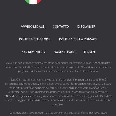
AVVISO LEGALE
CONTATTO
DISCLAIMER
POLITICA SUI COOKIE
POLITICA SULLA PRIVACY
PRIVACY POLICY
SAMPLE PAGE
TERMINI
Avviso: In nessun caso richiediamo alcun pagamento per fornire qualsiasi tipo di prodotto
finanziario, che si tratti di carta di credito, finanziamento o prestito. Se ciò dovesse accadere, vi
preghiamo di avvisarci immediatamente tramite il modulo di contatto.
Nota: Ci impegniamo a mantenere tutte le informazioni il più aggiornate possibile. È
importante notare che queste informazioni potrebbero differire da quelle trovate sui siti web
delle istituzioni finanziarie e/o dei fornitori di servizi di un sito web specifico. Per le
istituzioni con cui non abbiamo una partnership, tutti i prodotti elencati su questo sito,
https://lavoro.gaveine.com
, non garantiscono che le informazioni siano aggiornate. Ricordate
sempre di leggere i termini d'uso e le condizioni di acquisto delle istituzioni finanziarie che
scegliete.
Considerazioni: Facciamo ogni sforzo per mantenere tutte le informazioni accurate e