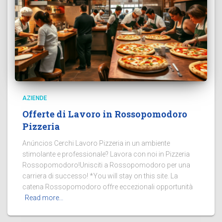
AZIENDE
Offerte di Lavoro in Rossopomodoro
Pizzeria
Anúncios Cerchi Lavoro Pizzeria in un ambiente
stimolante e professionale? Lavora con noi in Pizzeria
Rossopomodoro!Unisciti a Rossopomodoro per una
carriera di successo! *You will stay on this site. La
catena Rossopomodoro offre eccezionali opportunità
Read more…