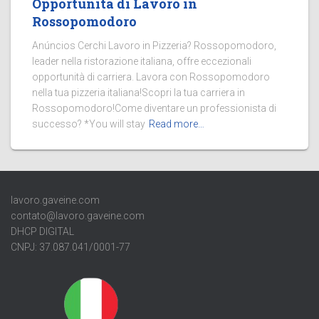
Opportunità di Lavoro in
Rossopomodoro
Anúncios Cerchi Lavoro in Pizzeria? Rossopomodoro,
leader nella ristorazione italiana, offre eccezionali
opportunità di carriera. Lavora con Rossopomodoro
nella tua pizzeria italiana!Scopri la tua carriera in
Rossopomodoro!Come diventare un professionista di
successo? *You will stay
Read more…
lavoro.gaveine.com
contato@lavoro.gaveine.com
DHCP DIGITAL
CNPJ: 37.087.041/0001-77