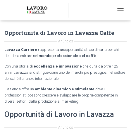
T
O
G
Opportunità di Lavoro in Lavazza Caffè
G
L
Anúncios
E
N
Lavazza Carriere
rappresenta un’opportunità straordinaria per chi
A
desidera entrare nel
mondo professionale del caffè
.
V
I
Con una storia di
eccellenza e innovazione
che dura da oltre 125
G
anni, Lavazza si distingue come uno dei marchi più prestigiosi nel settore
A
del caffè italiano e internazionale.
T
I
L’azienda offre un
ambiente dinamico e stimolante
dove i
O
professionisti possono crescere e sviluppare le proprie competenze in
N
diversi settori, dalla produzione al marketing.
Opportunità di Lavoro in Lavazza
Anúncios