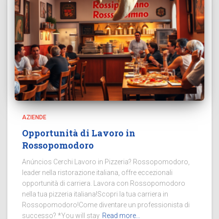
AZIENDE
Opportunità di Lavoro in
Rossopomodoro
Anúncios Cerchi Lavoro in Pizzeria? Rossopomodoro,
leader nella ristorazione italiana, offre eccezionali
opportunità di carriera. Lavora con Rossopomodoro
nella tua pizzeria italiana!Scopri la tua carriera in
Rossopomodoro!Come diventare un professionista di
successo? *You will stay
Read more…