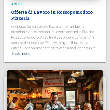
AZIENDE
Offerte di Lavoro in Rossopomodoro
Pizzeria
Anúncios Cerchi Lavoro Pizzeria in un ambiente
stimolante e professionale? Lavora con noi in Pizzeria
Rossopomodoro!Unisciti a Rossopomodoro per una
carriera di successo! *You will stay on this site. La
catena Rossopomodoro offre eccezionali opportunità
Read more…