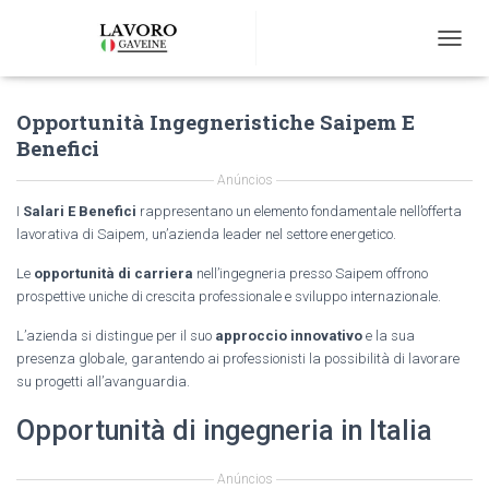
T
O
G
Opportunità Ingegneristiche Saipem E
G
L
Benefici
E
N
Anúncios
A
I
Salari E Benefici
rappresentano un elemento fondamentale nell’offerta
V
lavorativa di Saipem, un’azienda leader nel settore energetico.
I
G
Le
opportunità di carriera
nell’ingegneria presso Saipem offrono
A
prospettive uniche di crescita professionale e sviluppo internazionale.
T
I
L’azienda si distingue per il suo
approccio innovativo
e la sua
O
presenza globale, garantendo ai professionisti la possibilità di lavorare
N
su progetti all’avanguardia.
Opportunità di ingegneria in Italia
Anúncios