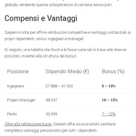
globale, rendendo questa un’esperienza di carriera senza pari.
Compensi e Vantaggi
Saipem è nota per offrire retribuzioni competitive e vantaggi sostanziali ai
propri dipendenti, inclusi ingegneri e manager.
Di seguito, una tabella che illustra le fasce salariali in base alle diverse
posizioni, insieme alla struttura dei bonus.
Posizione
Stipendio Medio (€)
Bonus (%)
Ingegnere
37.888 – 41.500
5 – 10%
Project Manager
48.347
10 – 15%
Perito
50.999
7 – 12%
Oltre alla retribuzione base
, Saipem offre assicurazioni sanitarie
complete e vantaggi pensionistici per tutti i dipendenti.